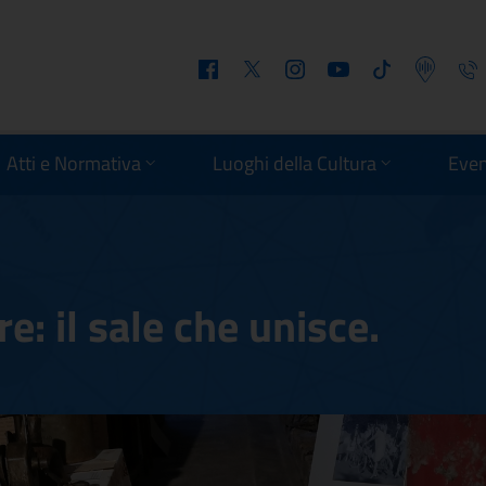
Facebook
Twitter
Instagram
Youtube
Tiktok
Podcast
Telefo
Atti e Normativa
Luoghi della Cultura
Even
e: il sale che unisce.
ore: il sale che unisce.