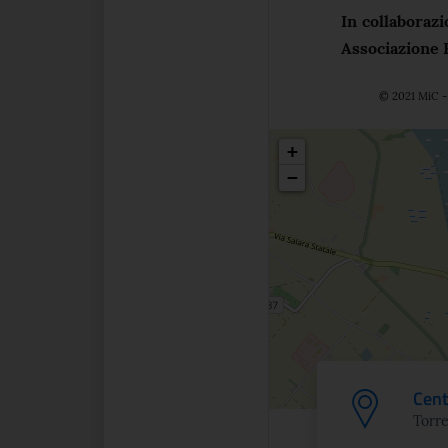
In collaboraz
Associazione 
© 2021 MiC - 
Posizio
+
−
Cent
Torre