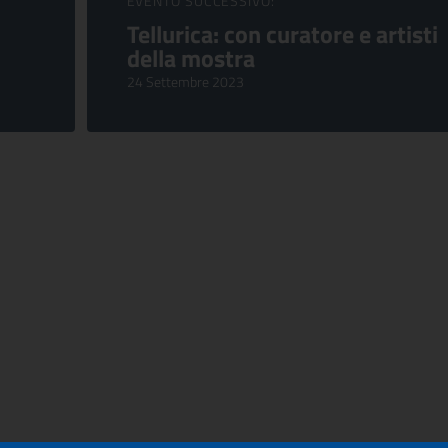
EVENTO SUCCESSIVO:
Tellurica: con curatore e artisti
della mostra
24 Settembre 2023