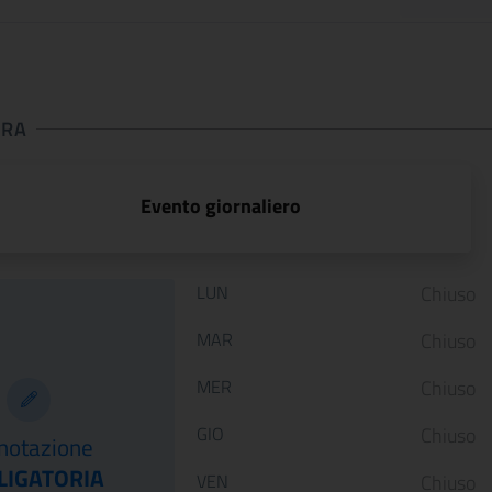
URA
 apertura
Evento giornaliero
Orario di apertura:
LUN
Chiuso
MAR
Chiuso
ARTE LIBERATA
Dai primitivi a F
MER
Chiuso
1937-1947.
Lippi. Il nuovo
Capolavori salvati
allestimento di
GIO
Chiuso
notazione
dalla guerra
Palazzo Barber..
LIGATORIA
VEN
Chiuso