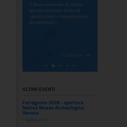
Il Museo nazionale di Matera
Per la prima 
sperimenta nuove forme di
Palazzo Alt
2 le
valorizzazione e comunicazione
mostra che c
e Antica
del patrimoni...
an...
ndici
INUA
CONTINUA
ULTIMI EVENTI
Ferragosto 2026 - apertura
festiva Museo Archeologico
Venosa
7 Agosto 2026