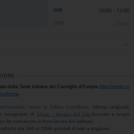
12 January 2023
05 May 2022
SAB
10:00
-
12:00
Le Scuderie del Quirinale
Da venerdì 29 aprile 202
presentano ARTE LIBERATA
Gallerie Nazionali di Art
DOM
Chiuso
1937-1947. Capolavori salvati dalla
riaprono le porte delle u
guerra, una n...
sale d...
ioni apertura
CONTINUA
CONT
ZIONE
nata dalla Sede italiana del Consiglio d'Europa
https://www.co
nice/home
atrimoniale verso la Salina Camillone,
ultima originale
te integrante di
Musa - Museo del Sale
,
lavorata a scopo
er far conoscere il duro lavoro dei salinari.
produrre
dai 500 ai 2000 quintali di sale
a stagione.