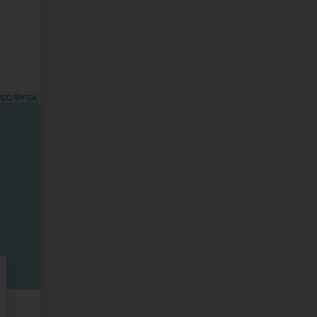
,
CC-BY-SA