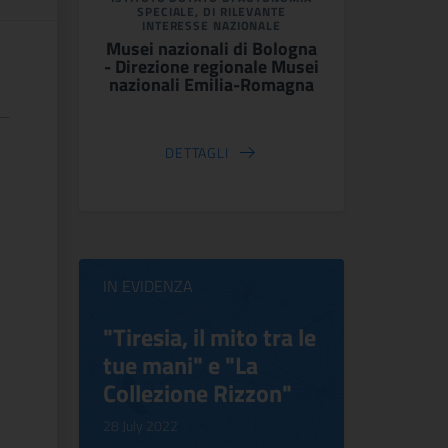
SPECIALE, DI RILEVANTE
INTERESSE NAZIONALE
Musei nazionali di Bologna
- Direzione regionale Musei
nazionali Emilia-Romagna
DETTAGLI
IN EVIDENZA
ilippo
"Tiresia, il mito tra le
Virgini
tue mani" e "La
Blooms
Collezione Rizzon"
Inventi
.
28 July 2022
17 October 2