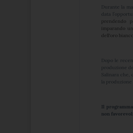
Durante la mat
data l’opportu
prendendo par
imparando un 
dell'oro bianc
Dopo le recen
produzione del
Salinara che, 
la produzione a
Il programma 
non favorevoli