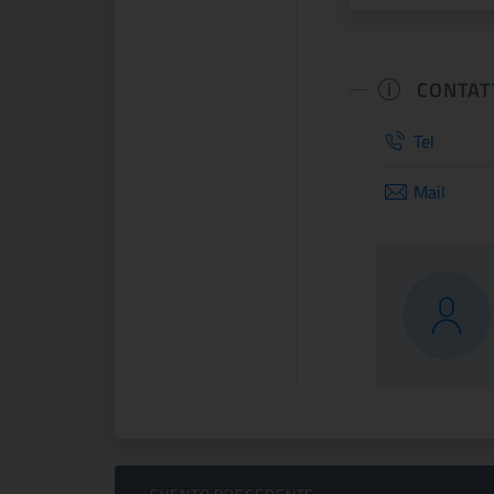
CONTAT
Tel
Mail
Sfoglia Eventi