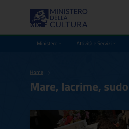
Ministero
Attività e Servizi
Home
Mare, lacrime, sudor
Mare, lacrime, sud