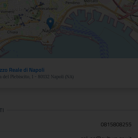
zzo Reale di Napoli
a del Plebiscito, 1 - 80132 Napoli (NA)
TI
0815808255