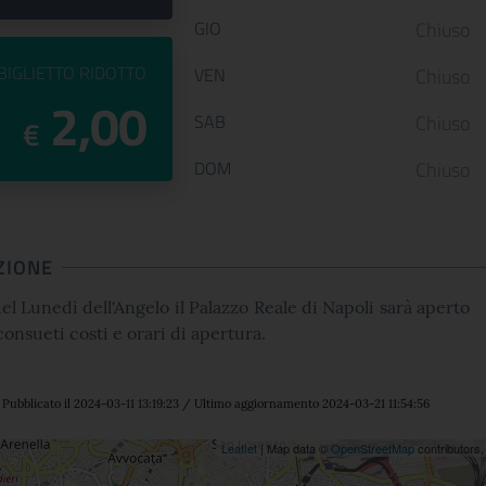
GIO
Chiuso
PREZZO DEL
BIGLIETTO RIDOTTO
VEN
Chiuso
2,00
SAB
Chiuso
€
DOM
Chiuso
ZIONE
el Lunedì dell'Angelo il Palazzo Reale di Napoli sarà aperto
consueti costi e orari di apertura.
Pubblicato il 2024-03-11 13:19:23 / Ultimo aggiornamento 2024-03-21 11:54:56
ne
Leaflet
| Map data ©
OpenStreetMap
contributors