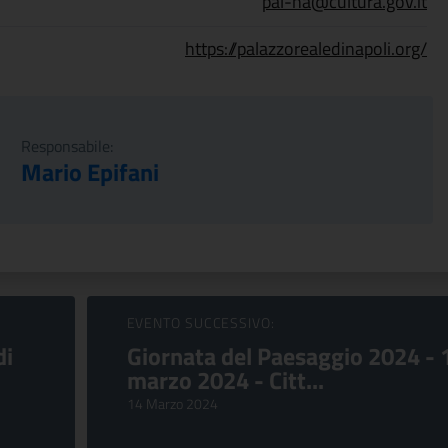
pal-na@cultura.gov.it
https://palazzorealedinapoli.org/
Responsabile:
Mario Epifani
EVENTO SUCCESSIVO:
di
Giornata del Paesaggio 2024 - 
marzo 2024 - Citt...
14 Marzo 2024