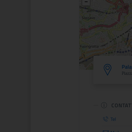
−
Pala
Piazz
CONTAT
Tel