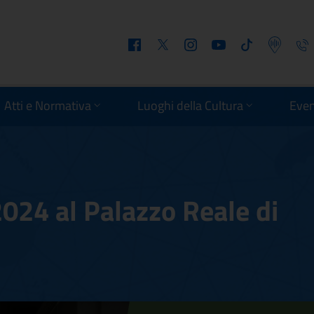
Facebook
Twitter
Instagram
Youtube
Tiktok
Podcast
Telefo
Atti e Normativa
Luoghi della Cultura
Even
2024 al Palazzo Reale di