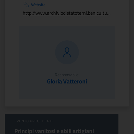
Website
http://www.archiviodistatoterni.beniculturali.it/
Responsabile:
Gloria Vatteroni
Sfoglia Eventi
EVENTO PRECEDENTE:
Principi vanitosi e abili artigiani