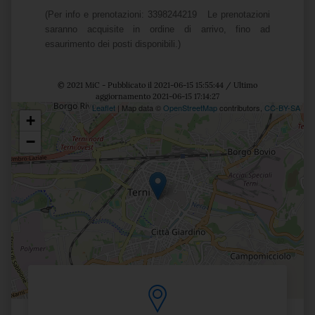
(Per info e prenotazioni:
3398244219
Le prenotazioni
saranno acquisite in ordine di arrivo, fino ad
esaurimento dei posti disponibili.)
© 2021 MiC - Pubblicato il 2021-06-15 15:55:44 / Ultimo
aggiornamento 2021-06-15 17:14:27
Leaflet
| Map data ©
OpenStreetMap
contributors,
CC-BY-SA
+
Posizione
−