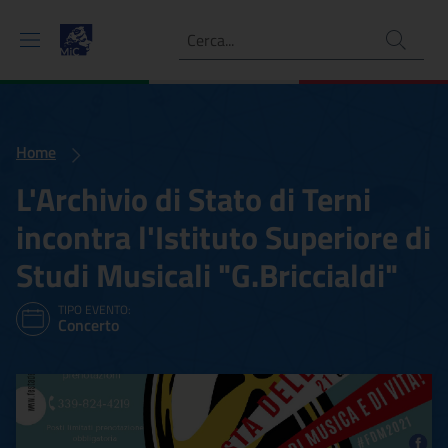
Ricerca
Home
L'Archivio di Stato di Terni
incontra l'Istituto Superiore di
Studi Musicali "G.Briccialdi"
TIPO EVENTO:
Concerto
L'Archivio di Stato di Terni