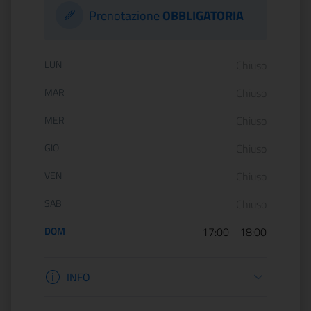
Prenotazione
OBBLIGATORIA
Orario di apertura:
LUN
Chiuso
MAR
Chiuso
MER
Chiuso
GIO
Chiuso
VEN
Chiuso
SAB
Chiuso
DOM
17:00
-
18:00
Informazioni apertura
INFO