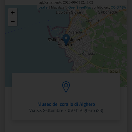
aggiornamento 2023-09-13 12:44:02
Leaflet
| Map data ©
OpenStreetMap
contributors,
CC-BY-SA
+
Posizione
−
Museo del corallo di Alghero
Via XX Settembre - 07041 Alghero (SS)