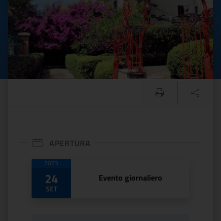
APERTURA
Date di apertura
2023
24
Evento giornaliero
SET