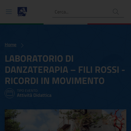
Ricerca
Home
LABORATORIO DI
DANZATERAPIA – FILI ROSSI -
RICORDI IN MOVIMENTO
TIPO EVENTO:
Attività Didattica
LABORATORIO DI DANZATE