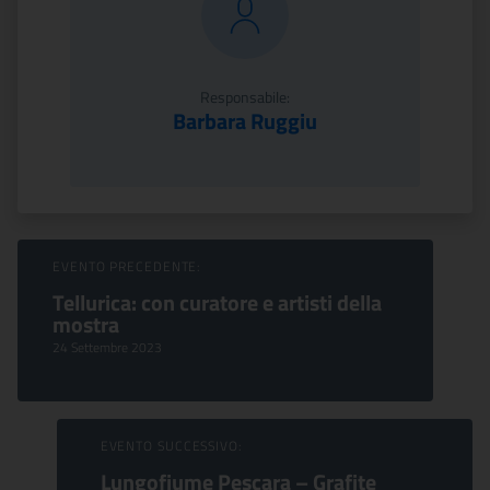
Responsabile:
Barbara Ruggiu
Sfoglia Eventi
EVENTO PRECEDENTE:
Tellurica: con curatore e artisti della
mostra
24 Settembre 2023
EVENTO SUCCESSIVO:
Lungofiume Pescara – Grafite