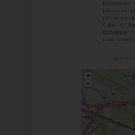
trecentesca –
nascita di n
percorso propo
Galotti del Ba
tecnologia de
continua nel f
© 2021 MiC - 
Posizio
+
−