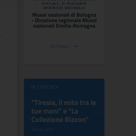
SPECIALE, DI RILEVANTE
INTERESSE NAZIONALE
Musei nazionali di Bologna
- Direzione regionale Musei
nazionali Emilia-Romagna
DETTAGLI
IN EVIDENZA
ilippo
"Tiresia, il mito tra le
Virgini
tue mani" e "La
Blooms
Collezione Rizzon"
Inventi
.
28 July 2022
17 October 2