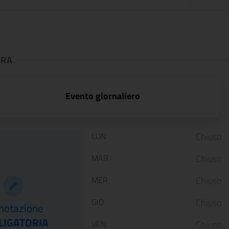
URA
 apertura
Evento giornaliero
Orario di apertura:
LUN
Chiuso
MAR
Chiuso
ARTE LIBERATA
Dai primitivi a F
MER
Chiuso
1937-1947.
Lippi. Il nuovo
Capolavori salvati
allestimento di
GIO
Chiuso
notazione
dalla guerra
Palazzo Barber..
LIGATORIA
VEN
Chiuso