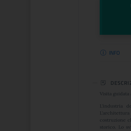
Informazi
INFO
DESCRI
Visita guidata 
L'industria d
L'architettur
costruzione ch
storico. Lo sv