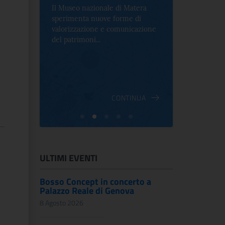
Il Museo nazionale di Matera
Per la prima 
sperimenta nuove forme di
Palazzo Alt
2 le
valorizzazione e comunicazione
mostra che c
e Antica
del patrimoni...
an...
ndici
INUA
CONTINUA
ULTIMI EVENTI
Bosso Concept in concerto a
Palazzo Reale di Genova
8 Agosto 2026