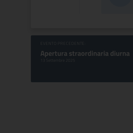
Sfoglia Eventi
EVENTO PRECEDENTE:
Apertura straordinaria diurna
13 Settembre 2025