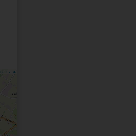
,
CC-BY-SA