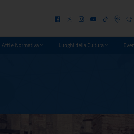
Facebook
Twitter
Instagram
Youtube
Tiktok
Podcast
Telefo
Atti e Normativa
Luoghi della Cultura
Even
i