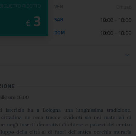
PREZZO DEL
BIGLIETTO RIDOTTO
VEN
Chiuso
3
SAB
10:00
-
18:00
€
DOM
10:00
-
18:00
oni biglietteria
ZIONE
alle ore 16:00
el laterizio ha a Bologna una lunghissima tradizione.
a cittadina ne reca tracce evidenti sia nei materiali di
e negli inserti decorativi di chiese e palazzi del centro
iluppo della città al di fuori dell'antica cerchia muraria