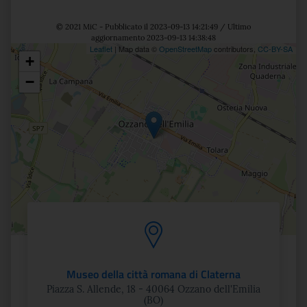
© 2021 MiC - Pubblicato il 2023-09-13 14:21:49 / Ultimo
aggiornamento 2023-09-13 14:38:48
Leaflet
| Map data ©
OpenStreetMap
contributors,
CC-BY-SA
+
Posizione
−
Museo della città romana di Claterna
Piazza S. Allende, 18 - 40064 Ozzano dell'Emilia
(BO)