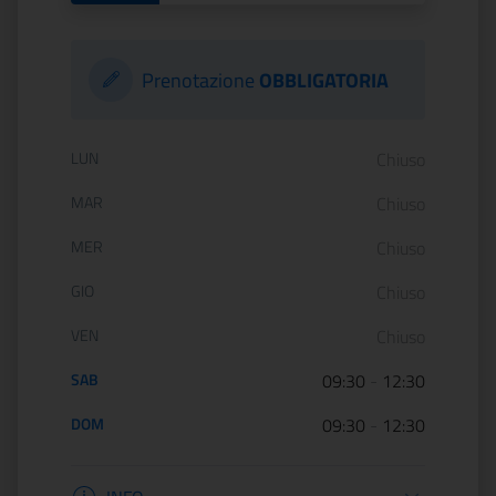
Prenotazione
OBBLIGATORIA
Orario di apertura:
LUN
Chiuso
MAR
Chiuso
MER
Chiuso
GIO
Chiuso
VEN
Chiuso
SAB
09:30
-
12:30
DOM
09:30
-
12:30
Informazioni apertura