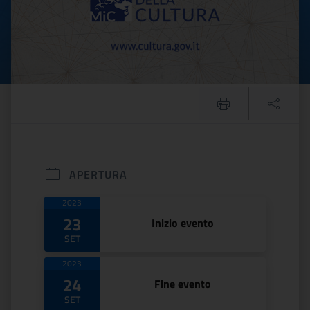
APERTURA
Date di apertura
2023
23
Inizio evento
SET
2023
24
Fine evento
SET