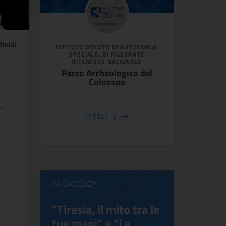
ividi
ISTITUTO DOTATO DI AUTONOMIA
SPECIALE, DI RILEVANTE
INTERESSE NAZIONALE
Parco Archeologico del
Colosseo
DETTAGLI
IN EVIDENZA
ilippo
"Tiresia, il mito tra le
Virgini
tue mani" e "La
Blooms