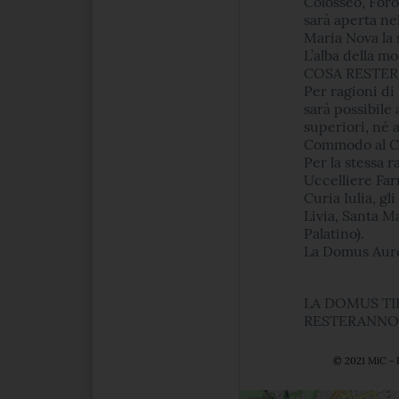
Colosseo, For
sarà aperta ne
Maria Nova la
L’alba della mo
COSA RESTER
Per ragioni di
sarà possibile
superiori, né a
Commodo al C
Per la stessa 
Uccelliere Farn
Curia Iulia, gl
Livia, Santa M
Palatino).
La Domus Aure
LA DOMUS TI
RESTERANNO 
© 2021 MiC - 