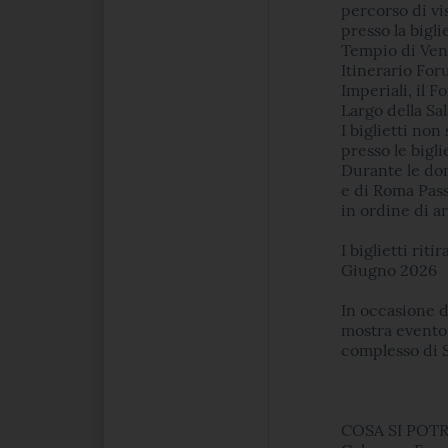
percorso di vis
presso la bigli
Tempio di Ve
Itinerario For
Imperiali, il F
Largo della Sa
I biglietti non
presso le bigli
Durante le do
e di Roma Pass 
in ordine di ar
I biglietti rit
Giugno 2026
In occasione d
mostra evento 
complesso di 
COSA SI POTR