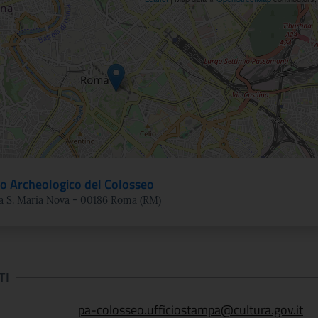
ne
o Archeologico del Colosseo
a S. Maria Nova - 00186 Roma (RM)
TI
pa-colosseo.ufficiostampa@cultura.gov.it