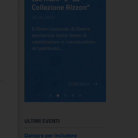
Collezione Rizzon"
Inventi
.
28 July 2022
17 October 2
Il Museo nazionale di Matera
Per la prima 
sperimenta nuove forme di
Palazzo Alt
2 le
valorizzazione e comunicazione
mostra che c
e Antica
del patrimoni...
an...
ndici
INUA
CONTINUA
ULTIMI EVENTI
Danzare per includere