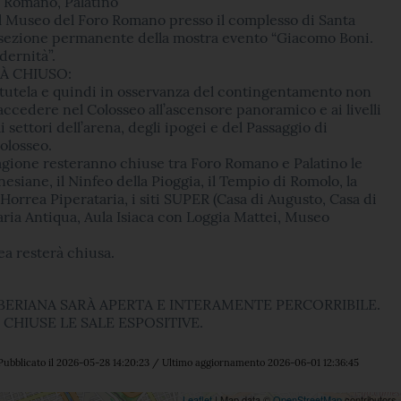
o Romano, Palatino
l Museo del Foro Romano presso il complesso di Santa
 sezione permanente della mostra evento “Giacomo Boni.
dernità”.
À CHIUSO:
 tutela e quindi in osservanza del contingentamento non
 accedere nel Colosseo all’ascensore panoramico e ai livelli
i settori dell’arena, degli ipogei e del Passaggio di
olosseo.
ragione resteranno chiuse tra Foro Romano e Palatino le
esiane, il Ninfeo della Pioggia, il Tempio di Romolo, la
i Horrea Piperataria, i siti SUPER (Casa di Augusto, Casa di
aria Antiqua, Aula Isiaca con Loggia Mattei, Museo
a resterà chiusa.
BERIANA SARÀ APERTA E INTERAMENTE PERCORRIBILE.
CHIUSE LE SALE ESPOSITIVE.
Pubblicato il 2026-05-28 14:20:23 / Ultimo aggiornamento 2026-06-01 12:36:45
Leaflet
| Map data ©
OpenStreetMap
contributors