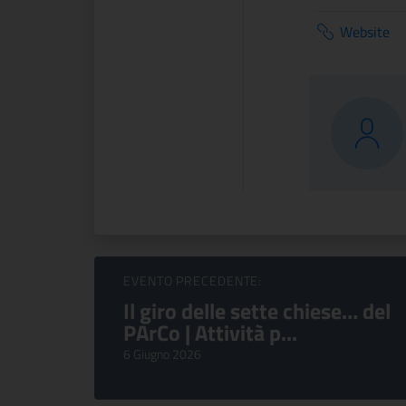
Website
Sfoglia Eventi
EVENTO PRECEDENTE:
Il giro delle sette chiese… del
PArCo | Attività p...
6 Giugno 2026