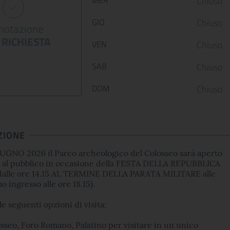
Chiuso
Capolavori salvati
allestimento di
GIO
Chiuso
dalla guerra
Palazzo Barber..
notazione
RICHIESTA
12 January 2023
05 May 2022
VEN
Chiuso
Le Scuderie del Quirinale
Da venerdì 29 aprile 202
SAB
Chiuso
presentano ARTE LIBERATA
Gallerie Nazionali di Art
1937-1947. Capolavori salvati dalla
riaprono le porte delle u
DOM
Chiuso
guerra, una n...
sale d...
ZIONE
CONTINUA
CONT
GNO 2026 il Parco archeologico del Colosseo sarà aperto
 al pubblico in occasione della FESTA DELLA REPUBBLICA
dalle ore 14.15 AL TERMINE DELLA PARATA MILITARE alle
mo ingresso alle ore 18.15).
le seguenti opzioni di visita:
osseo, Foro Romano, Palatino per visitare in un unico