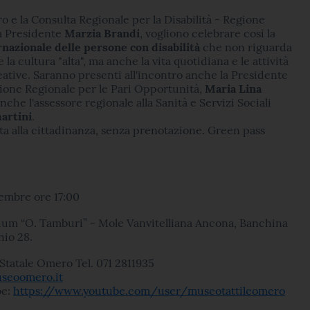
 e la Consulta Regionale per la Disabilità - Regione
a Presidente
Marzia Brandi
, vogliono celebrare così la
nazionale delle persone con disabilità
che non riguarda
 e la cultura "alta", ma anche la vita quotidiana e le attività
eative. Saranno presenti all'incontro anche la Presidente
ione Regionale per le Pari Opportunità,
Maria Lina
anche l'assessore regionale alla Sanità e Servizi Sociali
martini
.
rta alla cittadinanza, senza prenotazione. Green pass
embre ore 17:00
ium “O. Tamburi” - Mole Vanvitelliana Ancona, Banchina
hio 28.
Statale Omero Tel. 071
2811935
seoomero.it
be:
https://www.youtube.com/user/museotattileomero