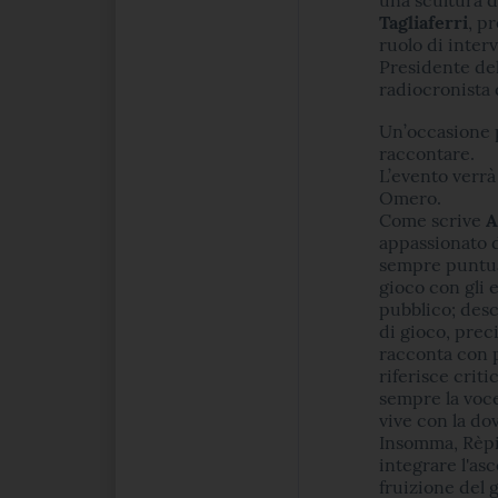
Tagliaferri
, p
ruolo di interv
Presidente del
radiocronista 
Un’occasione p
raccontare.
L’evento verrà
Omero.
Come scrive
A
appassionato d
sempre puntual
gioco con gli 
pubblico; desc
di gioco, prec
racconta con p
riferisce criti
sempre la voce 
vive con la do
Insomma, Rèpic
integrare l'as
fruizione del 