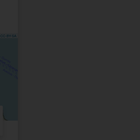
,
CC-BY-SA