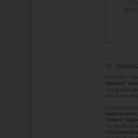
Pre
un centinaio di opere d'arte tra
ma volta in Italia, a
NON 
dipinti, sculture, arazzi, incision...
ltemps si presenta una
e celebra lo spirito che
CONTINUA
CONTINUA
DESCRI
ANCONA –
Ve
Tamburi” dell
una grande gio
alcuni dei mas
L’ospite princ
radiocronista 
"vedere" il gi
Per questa su
dalla
Consulta
una scultura d