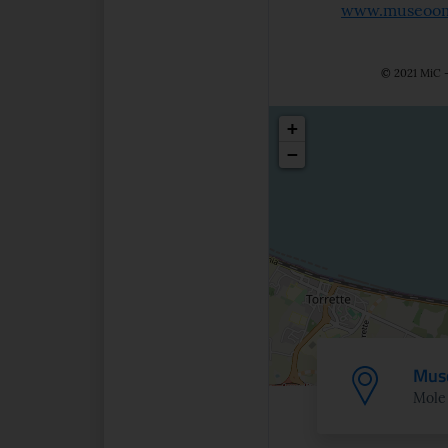
www.museoom
© 2021 MiC -
Posizio
+
−
Muse
Mole 