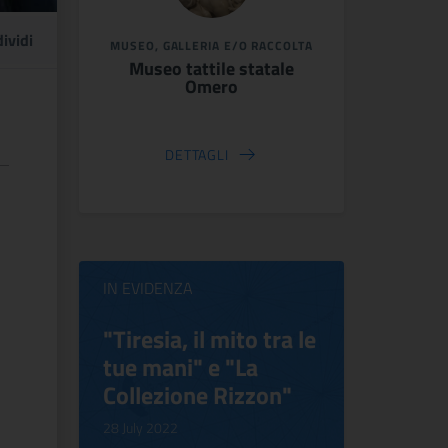
ividi
MUSEO, GALLERIA E/O RACCOLTA
Museo tattile statale
Omero
DETTAGLI
IN EVIDENZA
ilippo
"Tiresia, il mito tra le
Virgini
tue mani" e "La
Blooms
Collezione Rizzon"
Inventi
.
28 July 2022
17 October 2