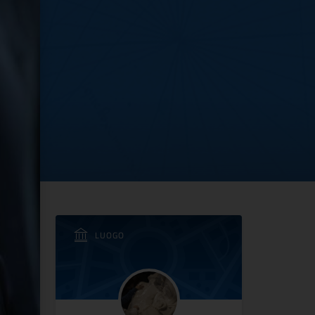
nista RAI che fa “veder
LUOGO