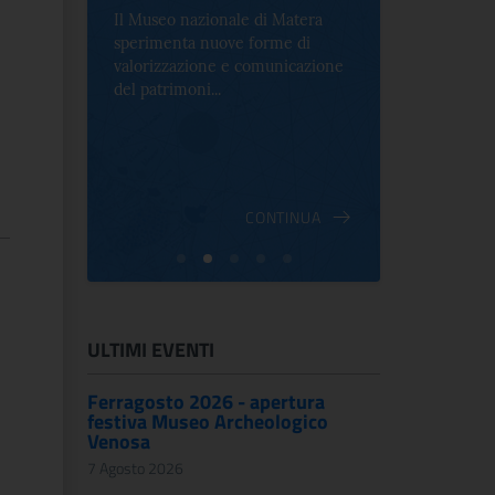
Il Museo nazionale di Matera
Per la prima 
sperimenta nuove forme di
Palazzo Alt
2 le
valorizzazione e comunicazione
mostra che c
e Antica
del patrimoni...
an...
ndici
INUA
CONTINUA
ULTIMI EVENTI
Ferragosto 2026 - apertura
festiva Museo Archeologico
Venosa
7 Agosto 2026