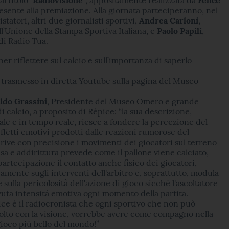
resente alla premiazione. Alla giornata parteciperanno, nel
istatori, altri due giornalisti sportivi,
Andrea Carloni
,
l’Unione della Stampa Sportiva Italiana, e
Paolo Papili
,
di Radio Tua.
er riflettere sul calcio e sull’importanza di saperlo
 trasmesso in diretta Youtube sulla pagina del Museo
ldo Grassini
, Presidente del Museo Omero e grande
i calcio, a proposito di Rèpice: “la sua descrizione,
e e in tempo reale, riesce a fondere la percezione del
effetti emotivi prodotti dalle reazioni rumorose del
rive con precisione i movimenti dei giocatori sul terreno
isa e addirittura prevede come il pallone viene calciato,
artecipazione il contatto anche fisico dei giocatori,
camente sugli interventi dell'arbitro e, soprattutto, modula
sulla pericolosità dell'azione di gioco sicché l'ascoltatore
vuta intensità emotiva ogni momento della partita.
e è il radiocronista che ogni sportivo che non può
colto con la visione, vorrebbe avere come compagno nella
gioco più bello del mondo!”