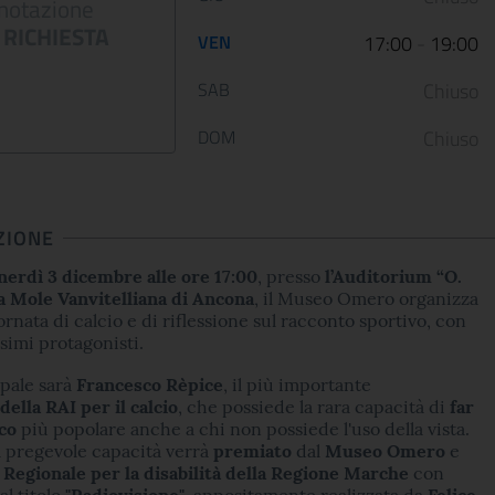
notazione
12 January 2023
05 May 2022
RICHIESTA
VEN
17:00
-
19:00
Le Scuderie del Quirinale
Da venerdì 29 aprile 202
presentano ARTE LIBERATA
Gallerie Nazionali di Art
SAB
Chiuso
1937-1947. Capolavori salvati dalla
riaprono le porte delle u
guerra, una n...
sale d...
DOM
Chiuso
CONTINUA
CONT
ZIONE
nerdì 3 dicembre alle ore 17:00
, presso
l’Auditorium “O.
a Mole Vanvitelliana di Ancona
, il Museo Omero organizza
rnata di calcio e di riflessione sul racconto sportivo, con
simi protagonisti.
ipale sarà
Francesco Rèpice
, il più importante
della RAI per il calcio
, che possiede la rara capacità di
far
oco
più popolare anche a chi non possiede l'uso della vista.
a pregevole capacità verrà
premiato
dal
Museo Omero
e
 Regionale per la disabilità della Regione Marche
con
al titolo
"Radiovisione"
, appositamente realizzata da
Felice