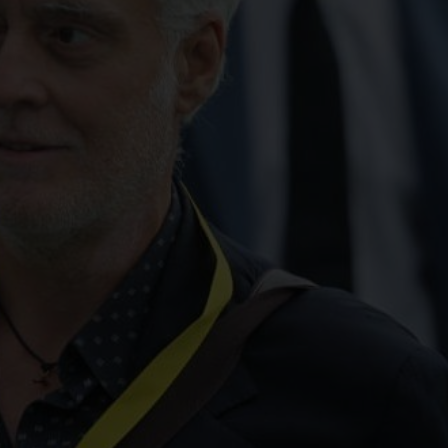
esco Rèpice: il radiocro