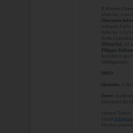
Il Museo Omero
Marche, con l
Giornata inter
soltanto l'arte
ludiche e ricr
della Commiss
Vitturini
, ed 
Filippo Salta
Iniziativa ape
obbligatorio.
INFO
Quando:
3 dic
Dove:
Auditor
Giovanni da C
Museo Tattile 
email
info@mu
Diretta youtu