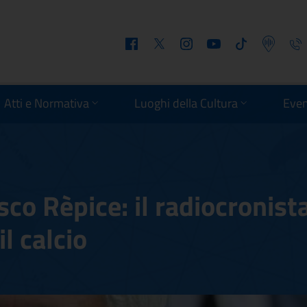
Facebook
Twitter
Instagram
Youtube
Tiktok
Podcast
Telefo
Atti e Normativa
Luoghi della Cultura
Even
co Rèpice: il radiocronist
l calcio