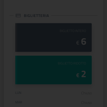
BIGLIETTERIA
PREZZO DEL
BIGLIETTO INTERO
6
€
PREZZO DEL
BIGLIETTO RIDOTTO
2
€
Orario di apertura:
LUN
Chiuso
MAR
Chiuso