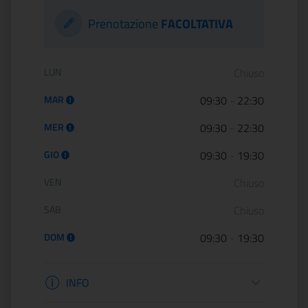
Prenotazione
FACOLTATIVA
Orario di apertura:
LUN
Chiuso
MAR
09:30
-
22:30
MER
09:30
-
22:30
GIO
09:30
-
19:30
VEN
Chiuso
SAB
Chiuso
DOM
09:30
-
19:30
Informazioni apertura
INFO