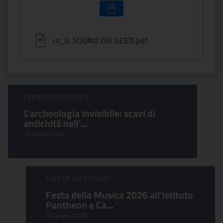
cs_IL SUONO DEI GESTI.pdf
Sfoglia Eventi
EVENTO PRECEDENTE:
L'archeologia invisibile: scavi di
antichità nell'...
14 Giugno 2026
EVENTO SUCCESSIVO:
Festa della Musica 2026 all'istituto
Pantheon e Ca...
20 Giugno 2026