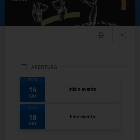
APERTURA
Date di apertura
2026
14
Inizio evento
GIU
2026
18
Fine evento
GIU