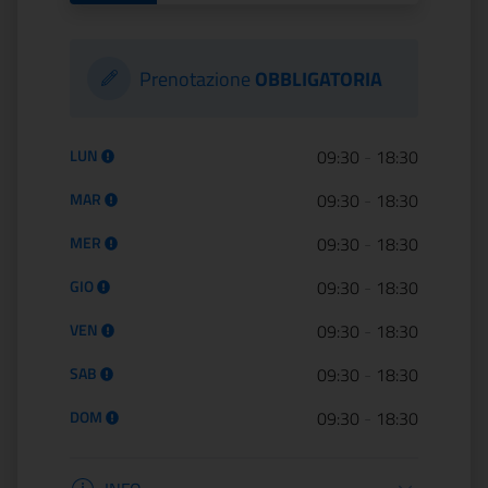
Prenotazione
OBBLIGATORIA
Orario di apertura:
LUN
09:30
-
18:30
MAR
09:30
-
18:30
MER
09:30
-
18:30
GIO
09:30
-
18:30
VEN
09:30
-
18:30
SAB
09:30
-
18:30
DOM
09:30
-
18:30
Informazioni apertura