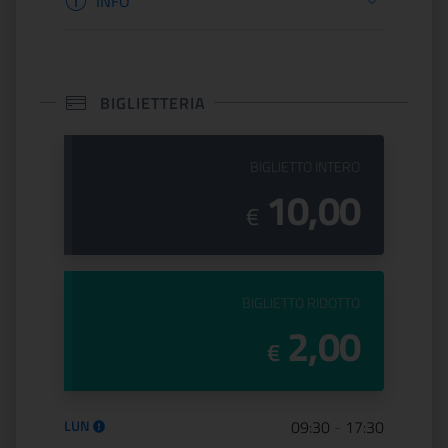
INFO
BIGLIETTERIA
PREZZO DEL
BIGLIETTO INTERO
10,00
€
PREZZO DEL
BIGLIETTO RIDOTTO
2,00
€
Orario di apertura:
LUN
09:30
-
17:30