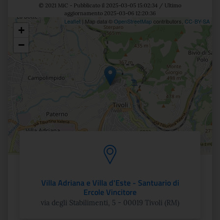
© 2021 MiC - Pubblicato il 2025-03-05 15:02:34 / Ultimo
aggiornamento 2025-03-06 12:20:36
Leaflet
| Map data ©
OpenStreetMap
contributors,
CC-BY-SA
+
Posizione
−
Villa Adriana e Villa d'Este - Santuario di
Ercole Vincitore
via degli Stabilimenti, 5 - 00019 Tivoli (RM)