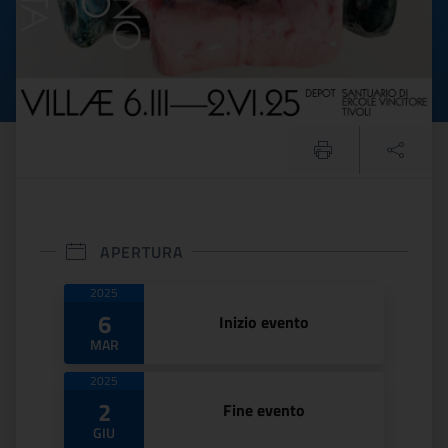
APERTURA
Date di apertura
2025
6
Inizio evento
MAR
2025
2
Fine evento
GIU