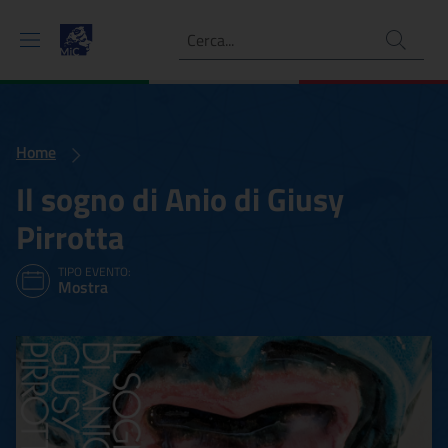
Ricerca
Home
Il sogno di Anio di Giusy
Pirrotta
TIPO EVENTO:
Mostra
Il sogno di Anio di Giusy Pi