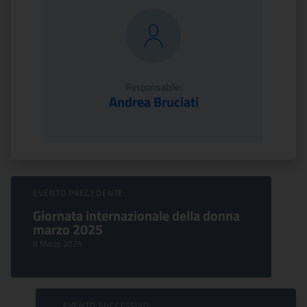
Responsabile:
Andrea Bruciati
Sfoglia Eventi
EVENTO PRECEDENTE:
Giornata internazionale della donna
marzo 2025
8 Marzo 2025
EVENTO SUCCESSIVO: