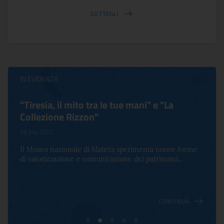
DETTAGLI
IN EVIDENZA
Virginia Woolf e Bloomsbury. Inventing
Life
17 October 2022
Per la prima volta in Italia, a Palazzo Altemps si presenta
una mostra che celebra lo spirito che an...
CONTINUA