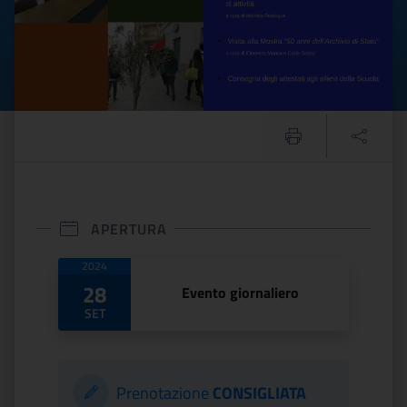
APERTURA
Date di apertura
2024
28
Evento giornaliero
SET
Prenotazione
CONSIGLIATA