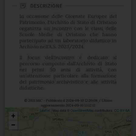
DESCRIZIONE
In occasione delle Giornate Europee del
Patrimonio, l'Archivio di Stato di Oristano
organizza un incontro con le classi delle
Scuole Medie di Oristano che hanno
partecipato ad un laboratorio didattico in
Archivio nell'A.S. 2023/2024.
Il focus dell'incontro è dedicato al
percorso compiuto dall'Archivio di Stato
nei primi 50 anni di attività, con
un'attenzione particolare alla formazione
del patrimonio archivistico e alle attività
didattiche.
© 2021 MiC - Pubblicato il 2024-09-10 12:20:08 / Ultimo
aggiornamento 2024-09-10 13:12:12
Leaflet
| Map data ©
OpenStreetMap
contributors,
CC-BY-SA
+
Posizione
−