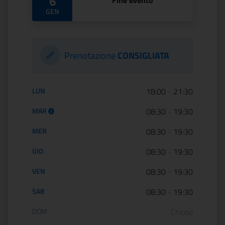
6
Fine evento
GEN
Prenotazione
CONSIGLIATA
Orario di apertura:
LUN
18:00
-
21:30
MAR
08:30
-
19:30
MER
08:30
-
19:30
GIO
08:30
-
19:30
VEN
08:30
-
19:30
SAB
08:30
-
19:30
DOM
Chiuso