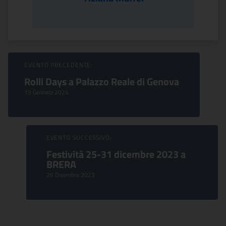
Sfoglia Eventi
EVENTO PRECEDENTE:
Rolli Days a Palazzo Reale di Genova
19 Gennaio 2024
EVENTO SUCCESSIVO:
Festività 25-31 dicembre 2023 a
BRERA
26 Dicembre 2023