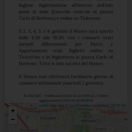
Inglese.
Bigliettazione all'interno dell'info
point in sede (Cancello centrale di piazza
Carlo di Borbone) e online su Ticketone.
Il 2, 3, 4, 5, e 6 gennaio il Museo sarà aperto
dalle 8.30 alle 19.30, con i consueti orari
mensili differenziati per Parco e
Appartamenti reali. Biglietti online su
TicketOne e in biglietteria in piazza Carlo di
Borbone. Tutte le info sul sito del Museo.
Il Museo non effettuerà l'ordinario giorno di
chiusura settimanale (martedì 2 gennaio).
© 2021 MiC - Pubblicato il 2023-12-22 16:09:23 / Ultimo
aggiornamento 2023-12-28 08:58:42
Leaflet
| Map data ©
OpenStreetMap
contributors,
CC-BY-SA
+
Posizione
−