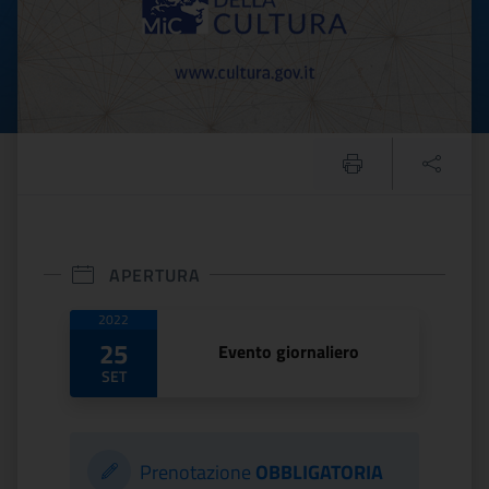
APERTURA
Date di apertura
2022
25
Evento giornaliero
SET
Prenotazione
OBBLIGATORIA