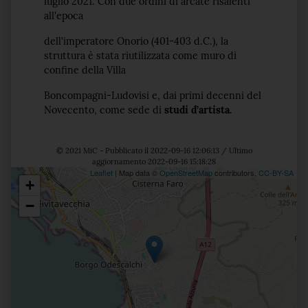
luglio 2021. Con due ordini di arcate risalenti
all'epoca
dell'imperatore Onorio (401-403 d.C.), la
struttura è stata riutilizzata come muro di
confine della Villa
Boncompagni-Ludovisi e, dai primi decenni del
Novecento, come sede di
studi d’artista.
© 2021 MiC - Pubblicato il 2022-09-16 12:06:13 / Ultimo
aggiornamento 2022-09-16 15:18:28
Leaflet
| Map data ©
OpenStreetMap
contributors,
CC-BY-SA
+
Posizione
−