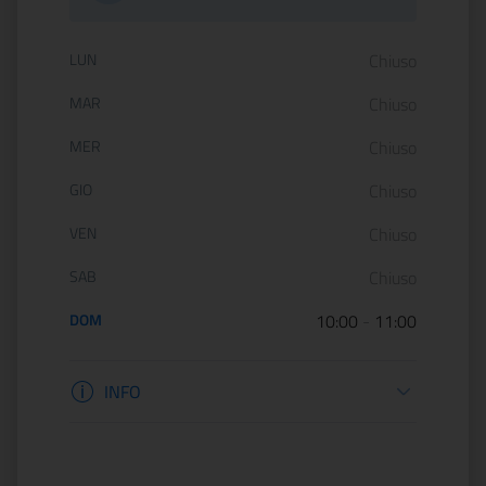
Orario di apertura:
LUN
Chiuso
MAR
Chiuso
MER
Chiuso
GIO
Chiuso
VEN
Chiuso
SAB
Chiuso
DOM
10:00
-
11:00
Informazioni apertura
INFO