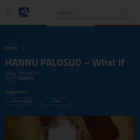
Ricerca
Home
HANNU PALOSUO – What If
TIPO EVENTO:
Mostra
Argomenti:
#
Archeologia
#
Arte
HANNU PALOSUO – What 