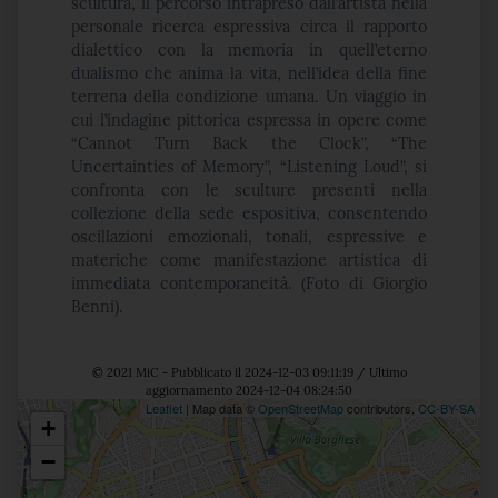
scultura, il percorso intrapreso dall’artista nella
personale ricerca espressiva circa il rapporto
dialettico con la memoria in quell’eterno
dualismo che anima la vita, nell’idea della fine
terrena della condizione umana.
Un viaggio in
cui l’indagine pittorica espressa in opere come
“
Cannot Turn Back the Clock”, “The
Uncertainties of Memory”, “Listening Loud”,
si
confronta con le sculture presenti nella
collezione della sede espositiva, consentendo
oscillazioni emozionali, tonali, espressive e
materiche come manifestazione artistica di
immediata contemporaneità. (Foto di Giorgio
Benni).
© 2021 MiC - Pubblicato il 2024-12-03 09:11:19 / Ultimo
aggiornamento 2024-12-04 08:24:50
Leaflet
| Map data ©
OpenStreetMap
contributors,
CC-BY-SA
+
Posizione
−