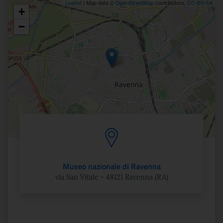
Leaflet
| Map data ©
OpenStreetMap
contributors,
CC-BY-SA
+
Posizione
−
Museo nazionale di Ravenna
via San Vitale - 48121 Ravenna (RA)