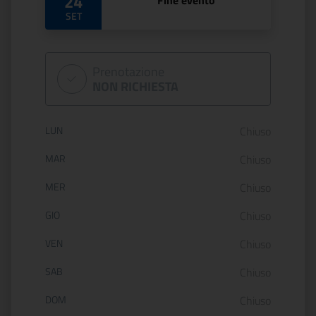
24
Fine evento
SET
Prenotazione
NON RICHIESTA
Orario di apertura:
LUN
Chiuso
MAR
Chiuso
MER
Chiuso
GIO
Chiuso
VEN
Chiuso
SAB
Chiuso
DOM
Chiuso