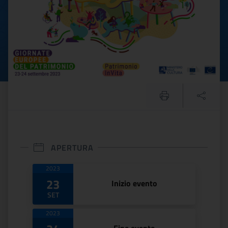
APERTURA
Date di apertura
2023
23
Inizio evento
SET
2023