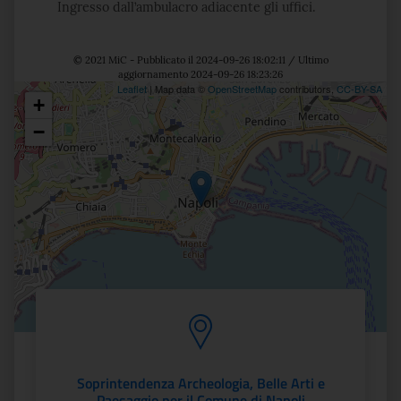
Ingresso dall’ambulacro adiacente gli uffici.
© 2021 MiC - Pubblicato il 2024-09-26 18:02:11 / Ultimo
aggiornamento 2024-09-26 18:23:26
Leaflet
| Map data ©
OpenStreetMap
contributors,
CC-BY-SA
+
Posizione
−
Soprintendenza Archeologia, Belle Arti e
Paesaggio per il Comune di Napoli