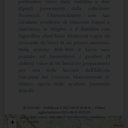
particolare verrà data visibilità a due
dipinti provenienti dalla collezione
Stramezzi, l’
Annunciazione con san
Girolamo penitente
di Vincenzo Foppa e
Sant’Anna, la Vergine e il Bambino con
l’agnellino (Sant’Anna Metterza)
copia da
Leonardo da Vinci di un pittore anonimo.
Nella sezione 800-900 il focus sarà
puntato sul bassorilievo
I genitori (Il
dolore)
, calco di un bozzetto preparatorio
per una delle facciate dell’Edicola
Toscanini del Cimitero Monumentale di
Milano, opera dello scultore Leonardo
Bistolfi.
© 2021 MiC - Pubblicato il 2023-09-15 18:39:16 / Ultimo
aggiornamento 2023-09-15 19:57:09
Leaflet
| Map data ©
OpenStreetMap
contributors,
CC-BY-SA
+
Posizione