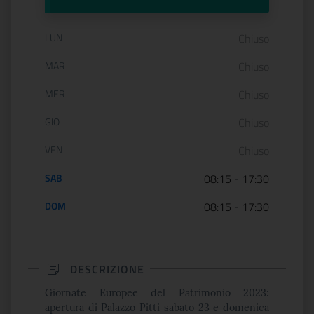
Orario di apertura:
LUN
Chiuso
MAR
Chiuso
MER
Chiuso
GIO
Chiuso
VEN
Chiuso
SAB
08:15
-
17:30
DOM
08:15
-
17:30
DESCRIZIONE
Giornate Europee del Patrimonio 2023:
apertura di Palazzo Pitti sabato 23 e domenica