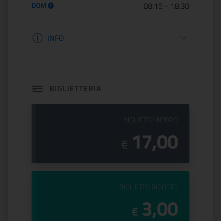
DOM
08:15
-
18:30
Informazioni apertura
INFO
BIGLIETTERIA
PREZZO DEL
BIGLIETTO INTERO
17,00
€
PREZZO DEL
BIGLIETTO RIDOTTO
3,00
€