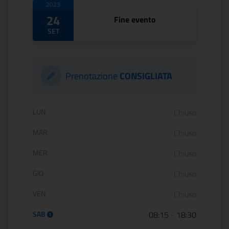
2023
24
Fine evento
SET
Prenotazione
CONSIGLIATA
Orario di apertura:
LUN
Chiuso
MAR
Chiuso
MER
Chiuso
GIO
Chiuso
VEN
Chiuso
SAB
08:15
-
18:30