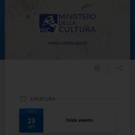
APERTURA
Date di apertura
2023
23
Inizio evento
SET