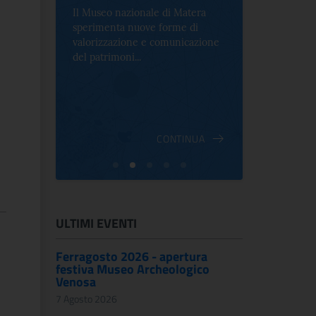
Il Museo nazionale di Matera
Per la prima 
sperimenta nuove forme di
Palazzo Alt
2 le
valorizzazione e comunicazione
mostra che c
e Antica
del patrimoni...
an...
ndici
INUA
CONTINUA
ULTIMI EVENTI
Ferragosto 2026 - apertura
festiva Museo Archeologico
Venosa
7 Agosto 2026