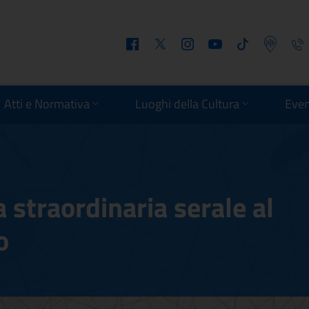
Facebook
Twitter
Instagram
Youtube
Tiktok
Podcast
Telefo
Atti e Normativa
Luoghi della Cultura
Even
 straordinaria serale al
o