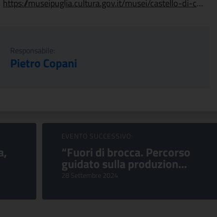
https://museipuglia.cultura.gov.it/musei/castello-di-copertino/
Responsabile:
Pietro Copani
EVENTO SUCCESSIVO:
a,
“Fuori di brocca. Percorso
guidato sulla produzion...
28 Settembre 2024