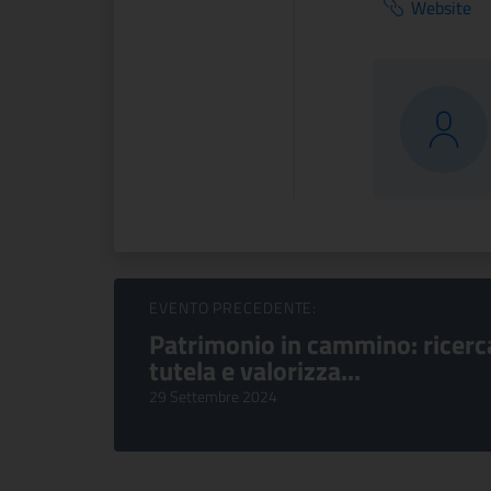
Website
Sfoglia Eventi
EVENTO PRECEDENTE:
Patrimonio in cammino: ricerc
tutela e valorizza...
29 Settembre 2024