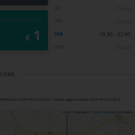
GIO
Chiuso
PREZZO DEL
BIGLIETTO RIDOTTO
VEN
Chiuso
1
SAB
19:30
-
22:00
€
DOM
Chiuso
ZIONE
Pubblicato il 2024-09-24 11:35:02 / Ultimo aggiornamento 2024-09-24 11:46:21
ne
Leaflet
| Map data ©
OpenStreetMap
contributors