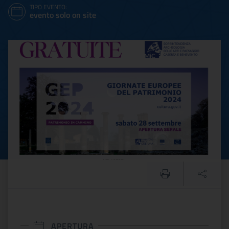
TIPO EVENTO:
evento solo on site
#GEP2024 Sabato la Soprint
APERTURA