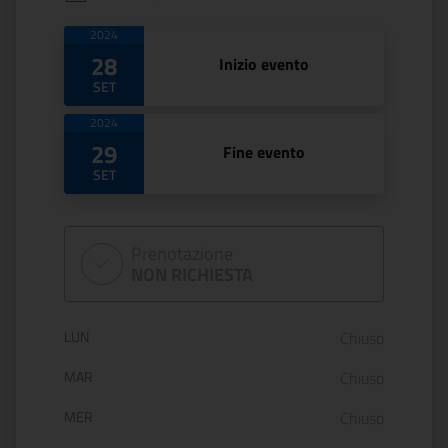
Date di apertura
2024
28
Inizio evento
SET
2024
29
Fine evento
SET
Prenotazione
NON RICHIESTA
Orario di apertura:
LUN
Chiuso
MAR
Chiuso
MER
Chiuso