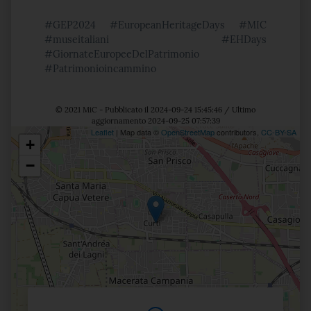
#GEP2024 #EuropeanHeritageDays #MIC
#museitaliani #EHDays
#GiornateEuropeeDelPatrimonio
#Patrimonioincammino
© 2021 MiC - Pubblicato il 2024-09-24 15:45:46 / Ultimo
aggiornamento 2024-09-25 07:57:39
Leaflet
| Map data ©
OpenStreetMap
contributors,
CC-BY-SA
+
Posizione
−