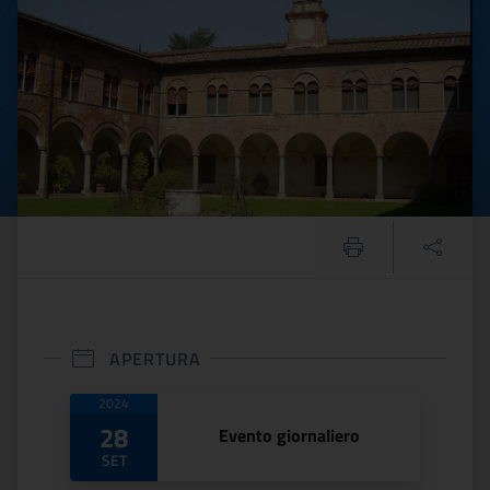
APERTURA
Date di apertura
2024
28
Evento giornaliero
SET