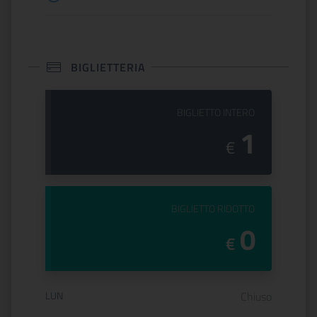
BIGLIETTERIA
PREZZO DEL
BIGLIETTO INTERO
1
€
PREZZO DEL
BIGLIETTO RIDOTTO
0
€
Orario di apertura:
LUN
Chiuso