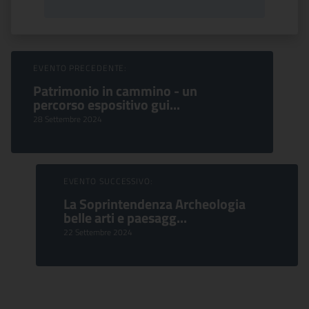
Sfoglia Eventi
EVENTO PRECEDENTE:
Patrimonio in cammino - un
percorso espositivo gui...
28 Settembre 2024
EVENTO SUCCESSIVO:
La Soprintendenza Archeologia
belle arti e paesagg...
22 Settembre 2024