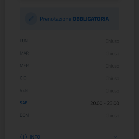
Prenotazione
OBBLIGATORIA
Orario di apertura:
LUN
Chiuso
MAR
Chiuso
MER
Chiuso
GIO
Chiuso
VEN
Chiuso
SAB
20:00
-
23:00
DOM
Chiuso
Informazioni apertura
INFO