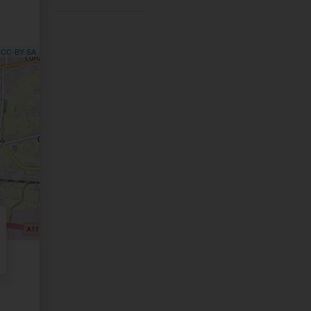
,
CC-BY-SA