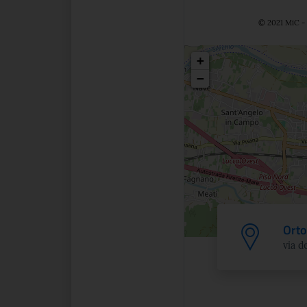
© 2021 MiC - 
Posizio
+
−
Orto
via d