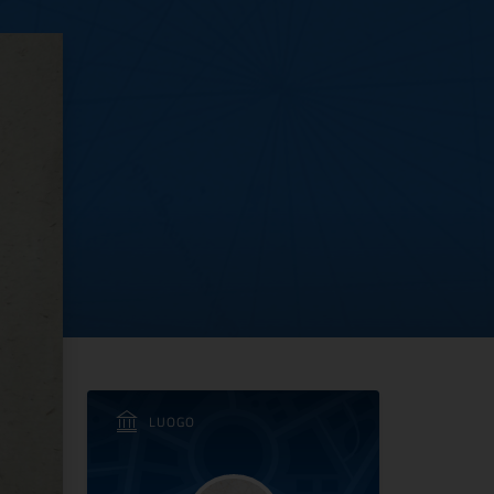
chi’: sulle tracce dell
LUOGO