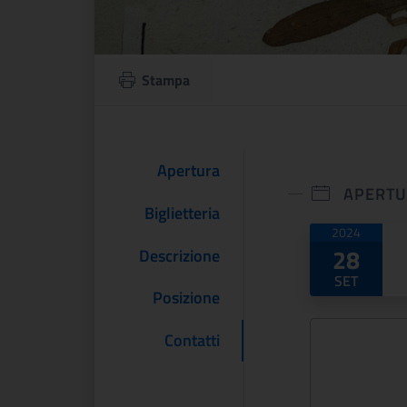
Stampa
Apertura
APERT
Biglietteria
Date di
2024
28
Descrizione
SET
Posizione
Contatti
nia Woolf e
Bosch e un altro
sbury.
Rinascimento