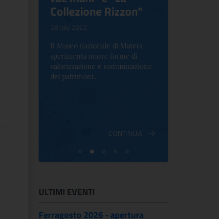
Collezione Rizzon"
Inventi
.
28 July 2022
17 October 2
Il Museo nazionale di Matera
Per la prima 
sperimenta nuove forme di
Palazzo Alt
2 le
valorizzazione e comunicazione
mostra che c
e Antica
del patrimoni...
an...
ndici
INUA
CONTINUA
ULTIMI EVENTI
Ferragosto 2026 - apertura