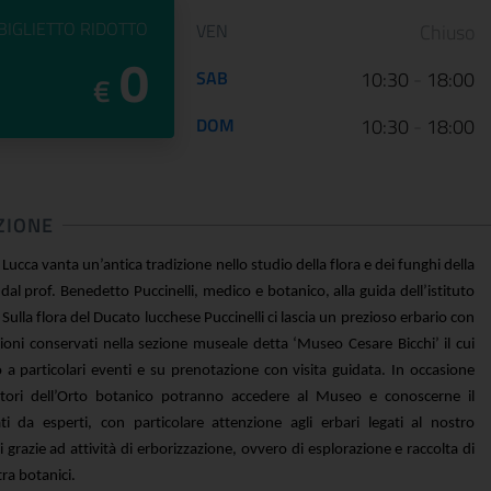
PREZZO DEL
BIGLIETTO RIDOTTO
VEN
Chiuso
0
SAB
10:30
-
18:00
€
DOM
10:30
-
18:00
ZIONE
 Lucca vanta un’antica tradizione nello studio della flora e dei funghi della
dal prof. Benedetto Puccinelli, medico e botanico, alla guida dell’istituto
Sulla flora del Ducato lucchese Puccinelli ci lascia un prezioso erbario con
pioni conservati nella sezione museale detta ‘Museo Cesare
Bicchi
’ il cui
o a particolari eventi e su prenotazione con visita guidata. In occasione
atori dell’Orto botanico potr
anno accedere al Museo e conoscerne il
i da esperti, con particolare attenzione agli erbari legati al nostro
ti grazie ad attività di erborizzazione, ovvero di esplorazione e raccolta di
ra botanici.