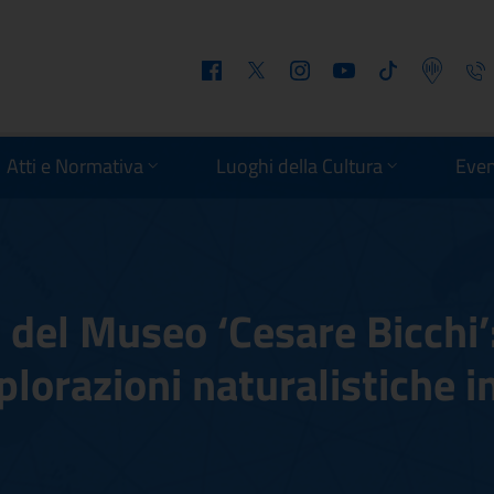
Facebook
Twitter
Instagram
Youtube
Tiktok
Podcast
Telefo
Atti e Normativa
Luoghi della Cultura
Even
 del Museo ‘Cesare Bicchi’
plorazioni naturalistiche i