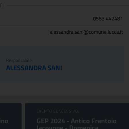
TI
0583 442481
alessandra.sani@comune.lucca.it
Responsabile:
ALESSANDRA SANI
EVENTO SUCCESSIVO:
ino
GEP 2024 - Antico Frantoio
Iacovone - Domenica