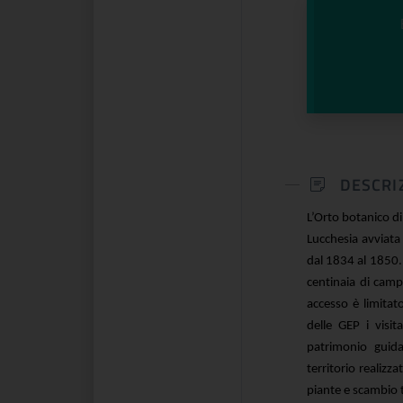
DESCRI
L’Orto botanico di
Lucchesia avviata 
dal 1834 al 1850. 
centinaia di cam
accesso è limitat
delle GEP i visit
patrimonio guidat
territorio realizza
piante e scambio t