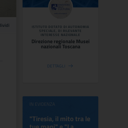
ividi
ISTITUTO DOTATO DI AUTONOMIA
SPECIALE, DI RILEVANTE
INTERESSE NAZIONALE
Direzione regionale Musei
nazionali Toscana
DETTAGLI
IN EVIDENZA
ilippo
"Tiresia, il mito tra le
Virgini
tue mani" e "La
Blooms