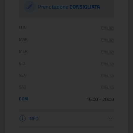
Prenotazione
CONSIGLIATA
Orario di apertura:
LUN
Chiuso
MAR
Chiuso
MER
Chiuso
GIO
Chiuso
VEN
Chiuso
SAB
Chiuso
DOM
16:00
-
20:00
Informazioni apertura
INFO