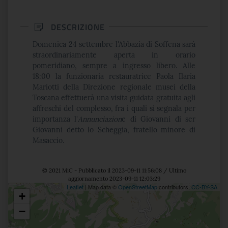
DESCRIZIONE
Domenica 24 settembre l'Abbazia di Soffena sarà
straordinariamente aperta in orario
pomeridiano, sempre a ingresso libero. Alle
18:00 la funzionaria restauratrice Paola Ilaria
Mariotti della Direzione regionale musei della
Toscana effettuerà una visita guidata gratuita agli
affreschi del complesso, fra i quali si segnala per
importanza l'
Annunciazion
e di Giovanni di ser
Giovanni detto lo Scheggia, fratello minore di
Masaccio.
© 2021 MiC - Pubblicato il 2023-09-11 11:56:08 / Ultimo
aggiornamento 2023-09-11 12:03:29
Leaflet
| Map data ©
OpenStreetMap
contributors,
CC-BY-SA
+
Posizione
−