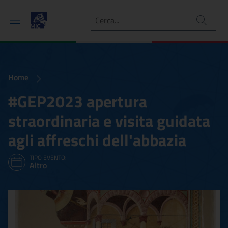
Ricerca
Home
#GEP2023 apertura
straordinaria e visita guidata
agli affreschi dell'abbazia
TIPO EVENTO:
Altro
#GEP2023 apertura straordin