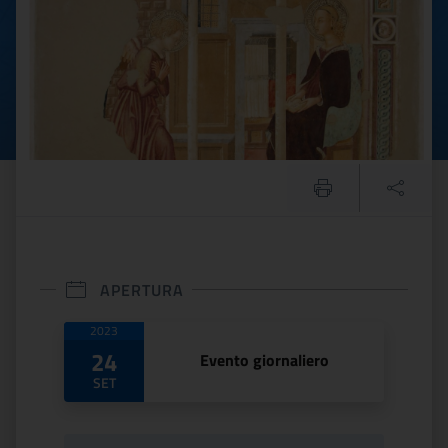
APERTURA
Date di apertura
2023
24
Evento giornaliero
SET