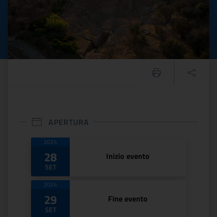
APERTURA
Date di apertura
2024
28
Inizio evento
SET
2024
29
Fine evento
SET