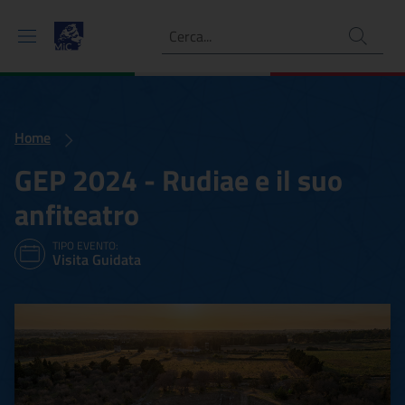
Ricerca
Home
GEP 2024 - Rudiae e il suo
anfiteatro
TIPO EVENTO:
Visita Guidata
GEP 2024 - Rudiae e il suo