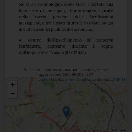
Nell’area archeologica sono state riportate alla
luce aree di necropoli, tombe ipogee scavate
nella
roccia, porzioni delle fortificazioni
messapiche, oltre a tratti di strade basolate, luoghi
di culto ed
edifici pubblici di età romana.
Al centro dell’insediamento si conserva
l’anfiteatro, costruito durante il regno
dell’imperatore
Traiano (98-117 d.C.).
© 2021 MiC - Pubblicato il 2024-09-10 14:56:57 / Ultimo
aggiornamento 2024-09-25 14:12:07
Leaflet
| Map data ©
OpenStreetMap
contributors,
CC-BY-SA
+
Posizione
−