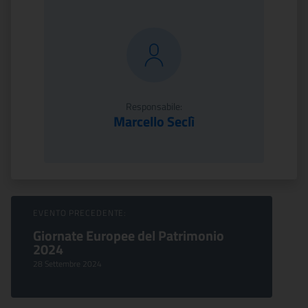
Responsabile:
Marcello Seclì
Sfoglia Eventi
EVENTO PRECEDENTE:
Giornate Europee del Patrimonio
2024
28 Settembre 2024