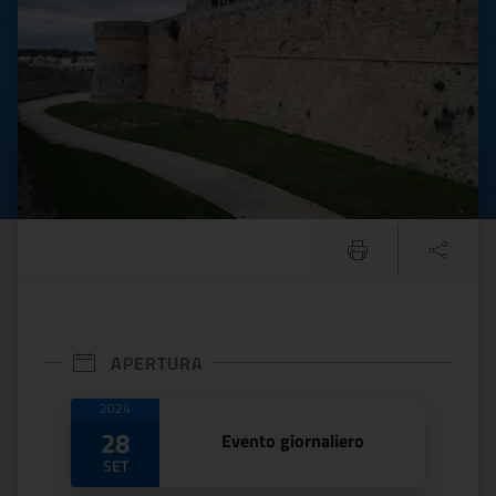
APERTURA
Date di apertura
2024
28
Evento giornaliero
SET