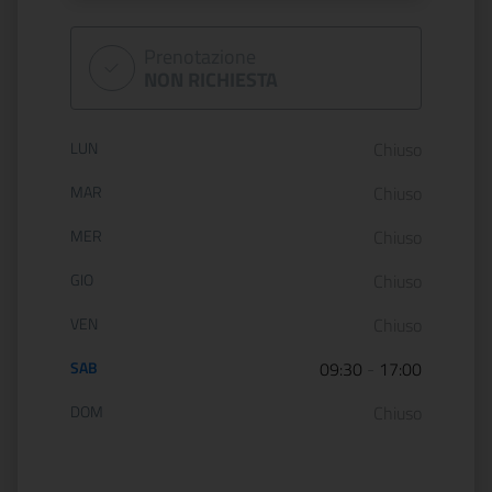
Prenotazione
NON RICHIESTA
Orario di apertura:
LUN
Chiuso
MAR
Chiuso
MER
Chiuso
GIO
Chiuso
VEN
Chiuso
SAB
09:30
-
17:00
DOM
Chiuso