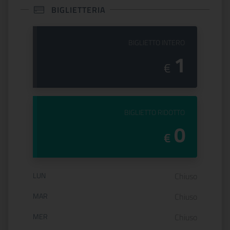
BIGLIETTERIA
PREZZO DEL
BIGLIETTO INTERO
1
€
PREZZO DEL
BIGLIETTO RIDOTTO
0
€
Orario di apertura:
LUN
Chiuso
MAR
Chiuso
MER
Chiuso