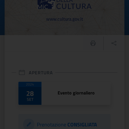
APERTURA
Date di apertura
2024
28
Evento giornaliero
SET
Prenotazione
CONSIGLIATA