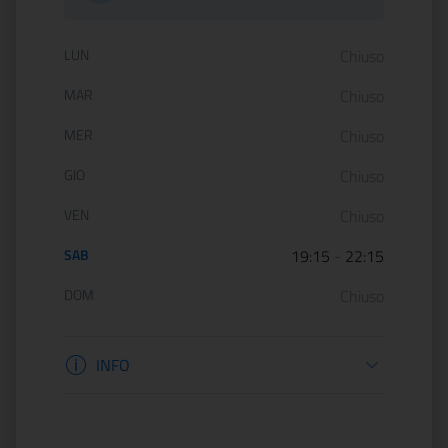
Orario di apertura:
LUN
Chiuso
MAR
Chiuso
MER
Chiuso
GIO
Chiuso
VEN
Chiuso
SAB
19:15
-
22:15
DOM
Chiuso
Informazioni apertura
INFO