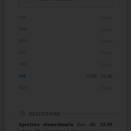
Orario di apertura:
LUN
Chiuso
MAR
Chiuso
MER
Chiuso
GIO
Chiuso
VEN
Chiuso
SAB
17:00
-
22:30
DOM
Chiuso
DESCRIZIONE
Apertura straordinaria
fino alle
22.30