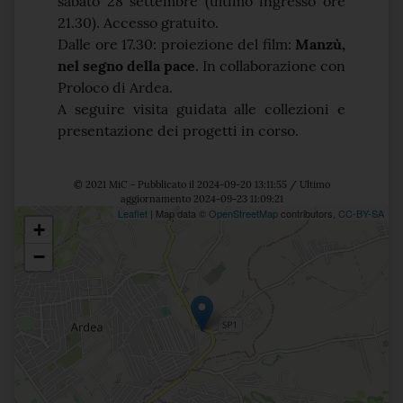
sabato 28 settembre (ultimo ingresso ore
21.30). Accesso gratuito.
Dalle ore 17.30: proiezione del film:
Manzù,
nel segno della pace
. In collaborazione con
Proloco di Ardea.
A seguire visita guidata alle collezioni e
presentazione dei progetti in corso.
© 2021 MiC - Pubblicato il 2024-09-20 13:11:55 / Ultimo
aggiornamento 2024-09-23 11:09:21
Leaflet
| Map data ©
OpenStreetMap
contributors,
CC-BY-SA
+
Posizione
−