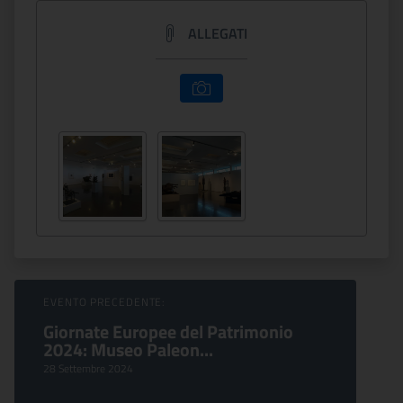
ALLEGATI
Sfoglia Eventi
EVENTO PRECEDENTE:
Giornate Europee del Patrimonio
2024: Museo Paleon...
28 Settembre 2024