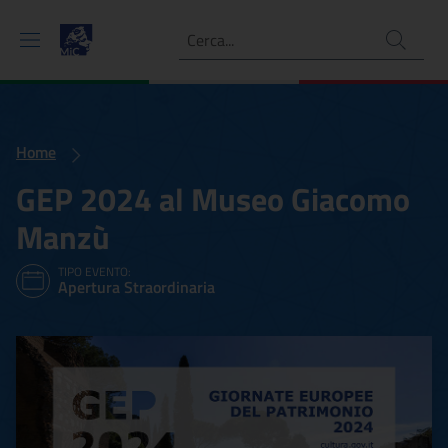
Ricerca
Home
GEP 2024 al Museo Giacomo
Manzù
TIPO EVENTO:
Apertura Straordinaria
GEP 2024 al Museo Giac