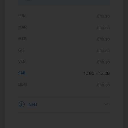
Orario di apertura:
LUN
Chiuso
MAR
Chiuso
MER
Chiuso
GIO
Chiuso
VEN
Chiuso
SAB
10:00
-
12:00
DOM
Chiuso
Informazioni apertura
INFO