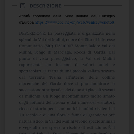
DESCRIZIONE
Attività coordinata dalla Sede italiana del Consiglio
https://www.coe.int/en/web/venice/veneto6
d'Europa
DESCRIZIONE: La passeggiata è organizzata nella
splendida Val dei Mulini, cuore del Sito di Interesse
Comunitario (SIC) IT3210007 Monte Baldo: Val dei
Mulini, Senge di Marciaga, Rocca di Garda. Dal
punto di vista paesaggistico, la Val dei Mulini
rappresenta un insieme di valori unici e
spettacolari. Si tratta di una piccola vallata scavata
dal torrente Tesina all’interno delle colline
moreniche del Garda dove si può ammirare la
successione stratigrafica dei depositi glaciali scavati
da millenni. Un luogo incontaminato molto amato
dagli abitanti della zona e dai numerosi visitatori,
ricco di storia per i suoi antichi mulini risalenti al
XII secolo e di una flora e fauna di grande valore
naturalistico. In Val dei Mulini vivono specie animali
e vegetali rare, spesso a rischio di estinzione. È il
caso del Velo da Sposa (Gypsophila papillosa), un