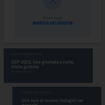
Responsabile:
MARISA VELARDITA
Sfoglia Eventi
EVENTO PRECEDENTE:
GEP 2023. Una giornata a corte.
Visita guidata
24 Settembre 2023
EVENTO SUCCESSIVO:
Una sera al museo: indagini nei
depositi