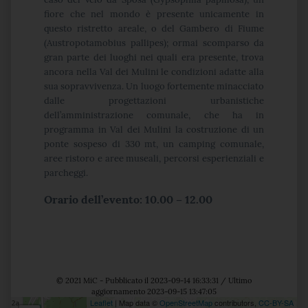
fiore che nel mondo è presente unicamente in
questo ristretto areale, o del Gambero di Fiume
(Austropotamobius pallipes); ormai scomparso da
gran parte dei luoghi nei quali era presente, trova
ancora nella Val dei Mulini le condizioni adatte alla
sua sopravvivenza. Un luogo fortemente minacciato
dalle progettazioni urbanistiche
dell’amministrazione comunale, che ha in
programma in Val dei Mulini la costruzione di un
ponte sospeso di 330 mt, un camping comunale,
aree ristoro e aree museali, percorsi esperienziali e
parcheggi.
Orario
dell’evento: 10.00 – 12.00
© 2021 MiC - Pubblicato il 2023-09-14 16:33:31 / Ultimo
aggiornamento 2023-09-15 13:47:05
Leaflet
| Map data ©
OpenStreetMap
contributors,
CC-BY-SA