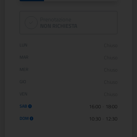
Prenotazione
NON RICHIESTA
Orario di apertura:
LUN
Chiuso
MAR
Chiuso
MER
Chiuso
GIO
Chiuso
VEN
Chiuso
SAB
16:00
-
18:00
DOM
10:30
-
12:30