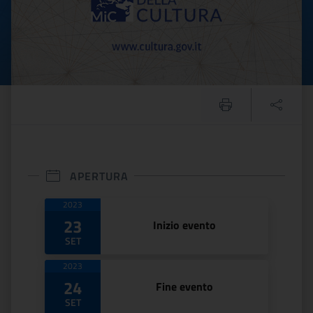
APERTURA
Date di apertura
2023
23
Inizio evento
SET
2023
24
Fine evento
SET