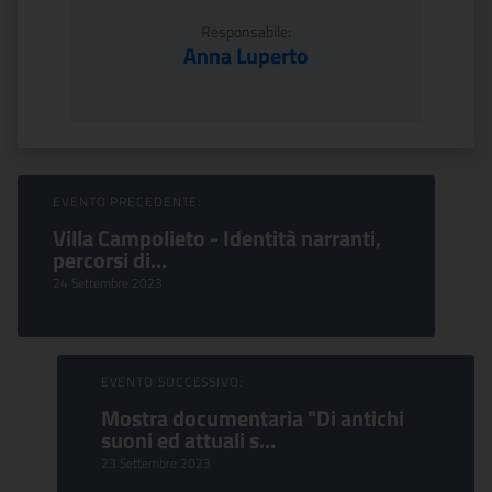
Responsabile:
Anna Luperto
Sfoglia Eventi
EVENTO PRECEDENTE:
Villa Campolieto - Identità narranti,
percorsi di...
24 Settembre 2023
EVENTO SUCCESSIVO:
Mostra documentaria "Di antichi
suoni ed attuali s...
23 Settembre 2023