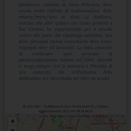
patrimonio culturale di Terra d’Otranto, dove
veniva svolta l’attività di trasformazione delle
vinacce/fecce/vino in alcol. La distilleria,
insieme alle altre quattro che erano presenti a
San Cesario, ha rappresentato per il piccolo
centro alle porte del capoluogo salentino, una
delle principali risorse economiche dove erano
impiegati oltre 40 lavoratori. La visita consente
di continuare quel processo di
patrimonializzazione iniziato nel 2000, affinchè
si tenga sempre viva la memoria e l’identità di
una comunità che nell’industria della
distillazione si è identificata per oltre un secolo.
© 2021 MiC - Pubblicato il 2023-09-08 14:40:35 / Ultimo
aggiornamento 2023-09-08 14:48:29
Leaflet
| Map data ©
OpenStreetMap
contributors,
CC-BY-SA
+
Posizione
−