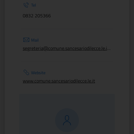
Tel
0832 205366
Mail
segreteria@comune.sancesariodilecce.le.it; antonio.monte@cnr.it
Website
www.comune.sancesariodilecce.le.it