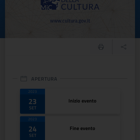
APERTURA
Date di apertura
2023
23
Inizio evento
SET
2023
24
Fine evento
SET