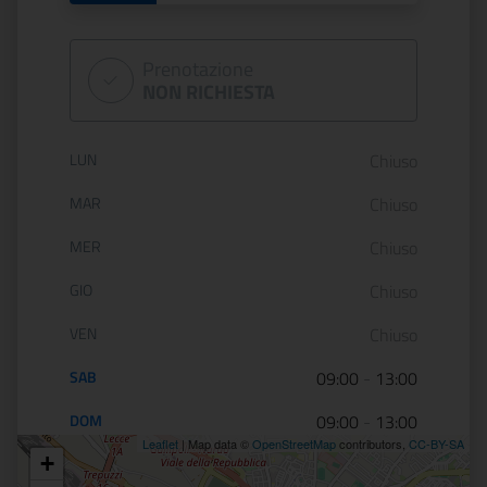
Prenotazione
NON RICHIESTA
Orario di apertura:
LUN
Chiuso
MAR
Chiuso
MER
Chiuso
GIO
Chiuso
VEN
Chiuso
SAB
09:00
-
13:00
DOM
09:00
-
13:00
Leaflet
| Map data ©
OpenStreetMap
contributors,
CC-BY-SA
+
Posizione