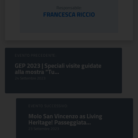
Responsabile:
FRANCESCA RICCIO
Sfoglia Eventi
EVENTO PRECEDENTE:
GEP 2023 | Speciali visite guidate
alla mostra “Tu...
24 Settembre 2023
EVENTO SUCCESSIVO:
Molo San Vincenzo as Living
Heritage! Passeggiata...
23 Settembre 2023