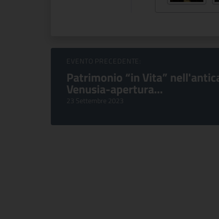
Sfoglia Eventi
EVENTO PRECEDENTE:
Patrimonio “in Vita” nell'antic
Venusia-apertura...
23 Settembre 2023