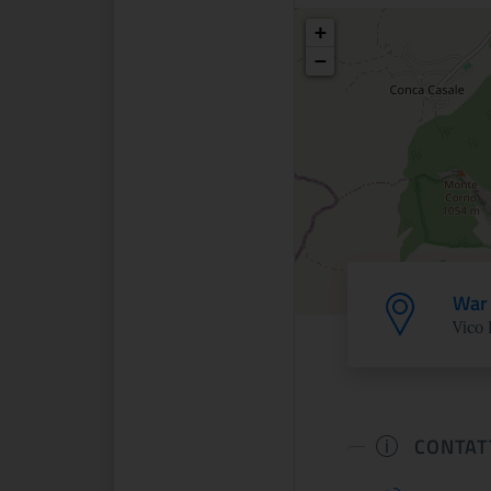
Posizio
+
−
War 
Vico 
CONTAT