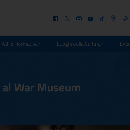
Facebook
Twitter
Instagram
Youtube
Tiktok
Podcast
Telefo
Atti e Normativa
Luoghi della Cultura
Even
 al War Museum