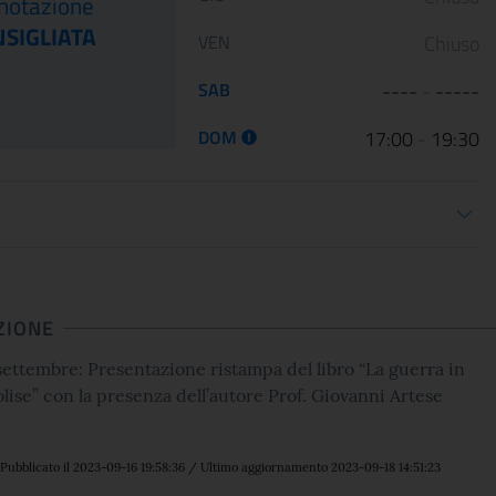
notazione
Capolavori salvati
allestimento di
SIGLIATA
dalla guerra
Palazzo Barber..
VEN
Chiuso
12 January 2023
05 May 2022
SAB
----
-
-----
Le Scuderie del Quirinale
Da venerdì 29 aprile 202
DOM
17:00
-
19:30
presentano ARTE LIBERATA
Gallerie Nazionali di Art
1937-1947. Capolavori salvati dalla
riaprono le porte delle u
ioni apertura
guerra, una n...
sale d...
CONTINUA
CONT
ZIONE
ttembre: Presentazione ristampa del libro “La guerra in
ise” con la presenza dell’autore Prof. Giovanni Artese
Pubblicato il 2023-09-16 19:58:36 / Ultimo aggiornamento 2023-09-18 14:51:23