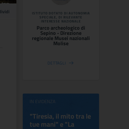
ividi
ISTITUTO DOTATO DI AUTONOMIA
SPECIALE, DI RILEVANTE
INTERESSE NAZIONALE
Parco archeologico di
Sepino - Direzione
regionale Musei nazionali
Molise
DETTAGLI
IN EVIDENZA
ilippo
"Tiresia, il mito tra le
Virgini
tue mani" e "La
Blooms