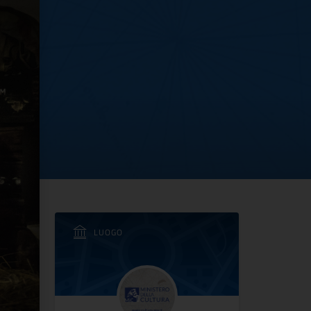
terline Venafro
LUOGO