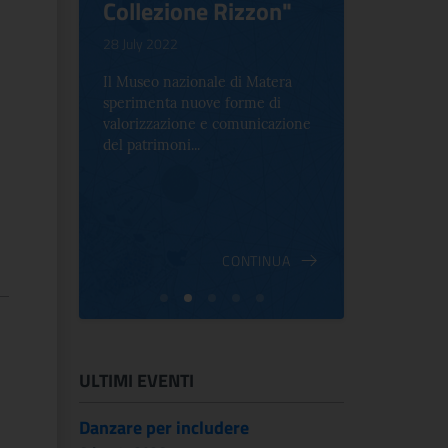
Collezione Rizzon"
Inventi
.
28 July 2022
17 October 2
Il Museo nazionale di Matera
Per la prima 
sperimenta nuove forme di
Palazzo Alt
2 le
valorizzazione e comunicazione
mostra che c
e Antica
del patrimoni...
an...
ndici
INUA
CONTINUA
ULTIMI EVENTI
Danzare per includere