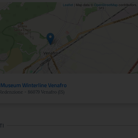
ne
Leaflet
| Map data ©
OpenStreetMap
contributors
Museum Winterline Venafro
Redenzione - 86079 Venafro (IS)
TI