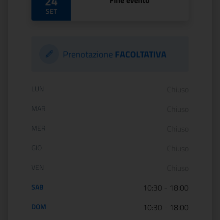
24
Fine evento
SET
Prenotazione
FACOLTATIVA
Orario di apertura:
LUN
Chiuso
MAR
Chiuso
MER
Chiuso
GIO
Chiuso
VEN
Chiuso
SAB
10:30
-
18:00
DOM
10:30
-
18:00