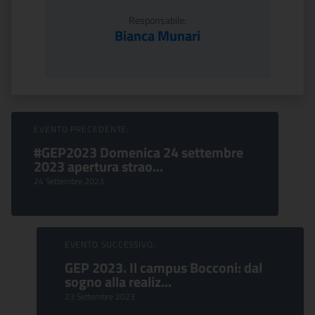
Responsabile:
Bianca Munari
Sfoglia Eventi
EVENTO PRECEDENTE:
#GEP2023 Domenica 24 settembre
2023 apertura strao...
24 Settembre 2023
EVENTO SUCCESSIVO:
GEP 2023. Il campus Bocconi: dal
sogno alla realiz...
23 Settembre 2023