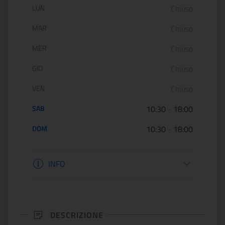
Orario di apertura:
LUN
Chiuso
MAR
Chiuso
MER
Chiuso
GIO
Chiuso
VEN
Chiuso
SAB
10:30
-
18:00
DOM
10:30
-
18:00
Informazioni biglietteria
INFO
DESCRIZIONE