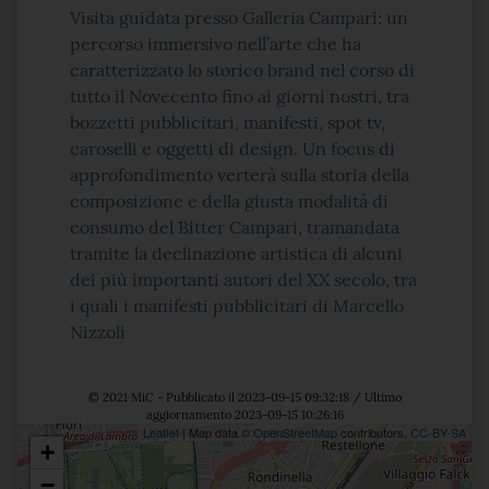
Visita guidata presso Galleria Campari: un
percorso immersivo nell’arte che ha
caratterizzato lo storico brand nel corso di
tutto il Novecento fino ai giorni nostri, tra
bozzetti pubblicitari, manifesti, spot tv,
caroselli e oggetti di design. Un focus di
approfondimento verterà sulla storia della
composizione e della giusta modalità di
consumo del Bitter Campari, tramandata
tramite la declinazione artistica di alcuni
dei più importanti autori del XX secolo, tra
i quali i manifesti pubblicitari di Marcello
Nizzoli
© 2021 MiC - Pubblicato il 2023-09-15 09:32:18 / Ultimo
aggiornamento 2023-09-15 10:26:16
Leaflet
| Map data ©
OpenStreetMap
contributors,
CC-BY-SA
+
Posizione
−