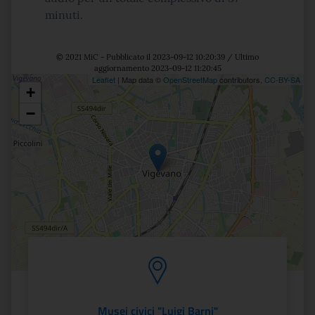
minuti.
© 2021 MiC - Pubblicato il 2023-09-12 10:20:39 / Ultimo
aggiornamento 2023-09-12 11:20:45
Leaflet
| Map data ©
OpenStreetMap
contributors,
CC-BY-SA
+
Posizione
−
Musei civici "Luigi Barni"