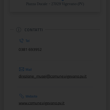
Piazza Ducale - 27029 Vigevano (PV)
CONTATTI
Tel
0381 693952
Mail
direzione_musei@comune.vigevano.pv.it
Website
www.comune.vigevano.pv.it