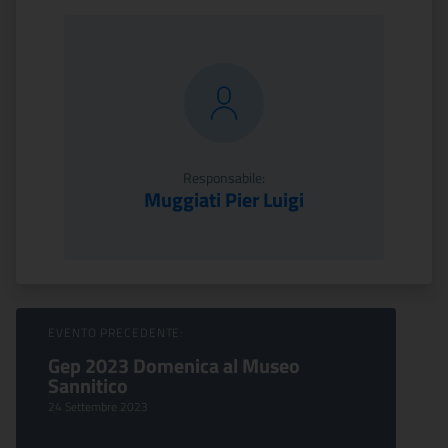
Responsabile:
Muggiati Pier Luigi
Sfoglia Eventi
EVENTO PRECEDENTE:
Gep 2023 Domenica al Museo
Sannitico
24 Settembre 2023