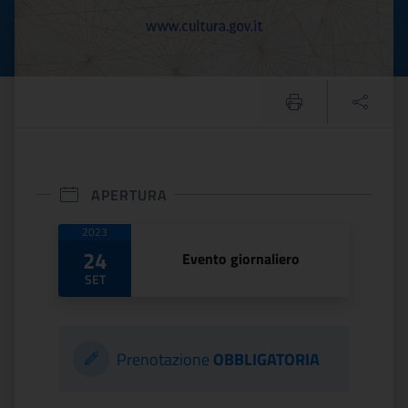
APERTURA
Date di apertura
2023
24
Evento giornaliero
SET
Prenotazione
OBBLIGATORIA