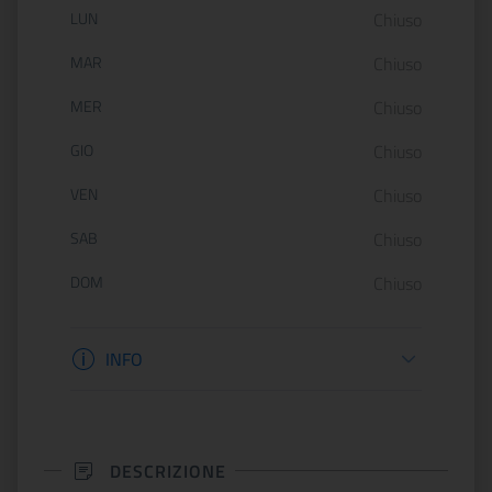
Orario di apertura:
LUN
Chiuso
MAR
Chiuso
MER
Chiuso
GIO
Chiuso
VEN
Chiuso
SAB
Chiuso
DOM
Chiuso
Informazioni apertura
INFO
DESCRIZIONE