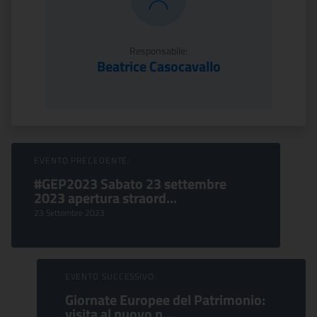
Responsabile:
Beatrice Casocavallo
Sfoglia Eventi
EVENTO PRECEDENTE:
#GEP2023 Sabato 23 settembre
2023 apertura straord...
23 Settembre 2023
EVENTO SUCCESSIVO:
Giornate Europee del Patrimonio:
visita al nuovo p...