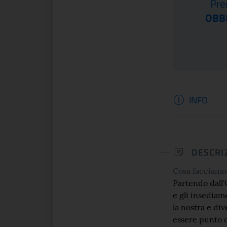
Pre
r 2022
OBB
Il percorso espositivo presenta
un centinaio di opere d'arte tra
ma volta in Italia, a
dipinti, sculture, arazzi, incision...
ltemps si presenta una
e celebra lo spirito che
Informaz
INFO
CONTINUA
CONTINUA
DESCRI
Cosa facciamo 
Partendo dall'
e gli insediame
la nostra e di
essere punto d