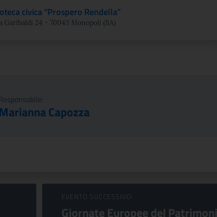
ioteca civica “Prospero Rendella”
a Garibaldi 24 - 70043 Monopoli (BA)
Responsabile:
Marianna Capozza
EVENTO SUCCESSIVO:
Giornate Europee del Patrimon