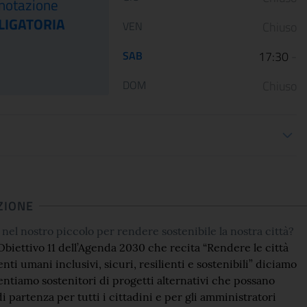
notazione
dalla guerra
Palazzo Barber..
LIGATORIA
VEN
Chiuso
12 January 2023
05 May 2022
SAB
17:30
-
Le Scuderie del Quirinale
Da venerdì 29 aprile 202
presentano ARTE LIBERATA
Gallerie Nazionali di Art
DOM
Chiuso
1937-1947. Capolavori salvati dalla
riaprono le porte delle u
guerra, una n...
sale d...
ioni apertura
CONTINUA
CONT
ZIONE
nel nostro piccolo per rendere sostenibile la nostra città?
Obiettivo 11 dell’Agenda 2030 che recita “Rendere le città
nti umani inclusivi, sicuri, resilienti e sostenibili” diciamo
ventiamo sostenitori di progetti alternativi che possano
i partenza per tutti i cittadini e per gli amministratori