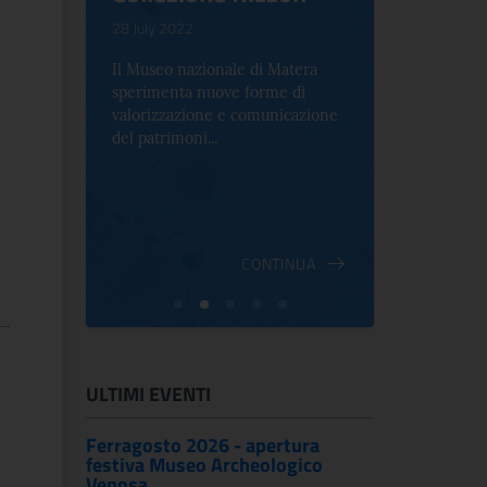
.
28 July 2022
17 October 2
Il Museo nazionale di Matera
Per la prima 
sperimenta nuove forme di
Palazzo Alt
2 le
valorizzazione e comunicazione
mostra che c
e Antica
del patrimoni...
an...
ndici
INUA
CONTINUA
ULTIMI EVENTI
Ferragosto 2026 - apertura
festiva Museo Archeologico
Venosa