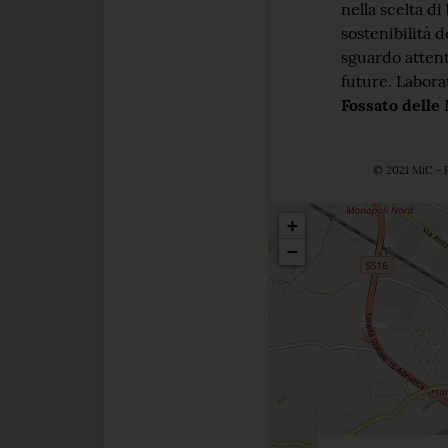
nella scelta di
sostenibilità d
sguardo attent
future.
Laborat
Fossato delle
© 2021 MiC - P
Posizio
+
−