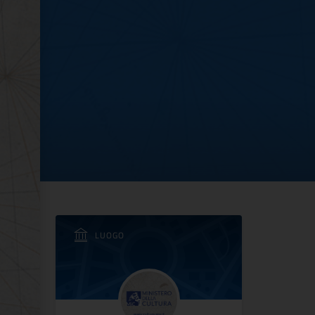
erendella
LUOGO