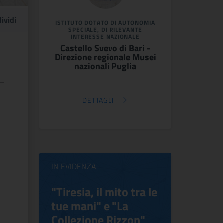
ividi
ISTITUTO DOTATO DI AUTONOMIA
SPECIALE, DI RILEVANTE
INTERESSE NAZIONALE
Castello Svevo di Bari -
Direzione regionale Musei
nazionali Puglia
DETTAGLI
IN EVIDENZA
ilippo
"Tiresia, il mito tra le
Virgini
tue mani" e "La
Blooms
Collezione Rizzon"
Inventi