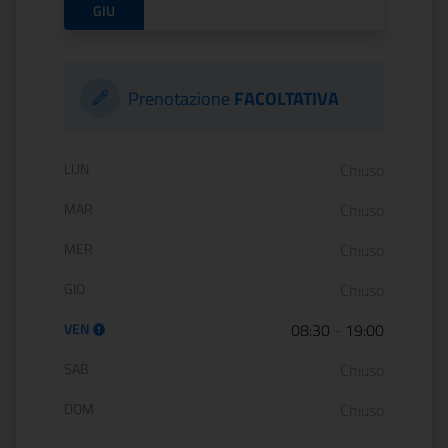
GIU
Prenotazione
FACOLTATIVA
Orario di apertura:
LUN
Chiuso
MAR
Chiuso
MER
Chiuso
GIO
Chiuso
VEN
08:30
-
19:00
SAB
Chiuso
DOM
Chiuso