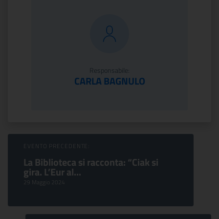
Responsabile:
CARLA BAGNULO
Sfoglia Eventi
EVENTO PRECEDENTE:
La Biblioteca si racconta: “Ciak si
gira. L’Eur al...
29 Maggio 2024