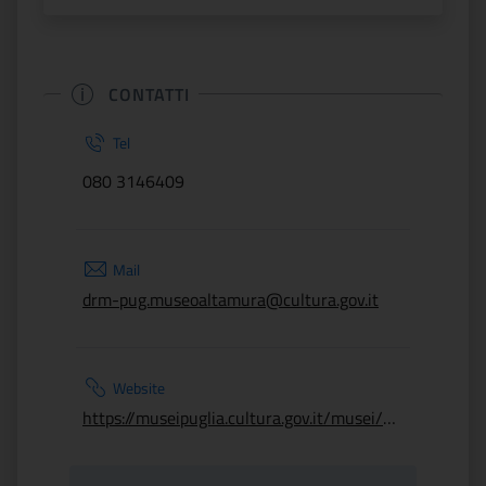
CONTATTI
Tel
080 3146409
Mail
drm-pug.museoaltamura@cultura.gov.it
Website
https://museipuglia.cultura.gov.it/musei/museo-nazionale-archeologico-di-altamura/