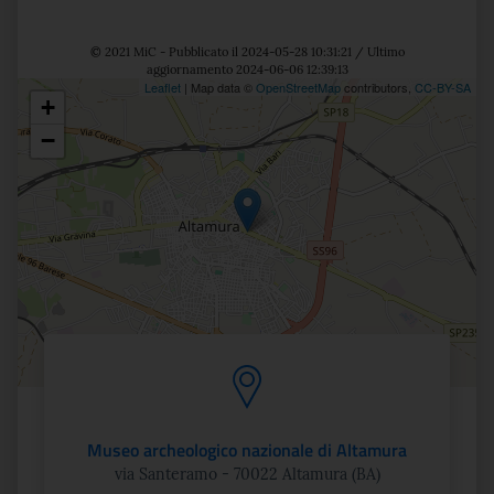
© 2021 MiC - Pubblicato il 2024-05-28 10:31:21 / Ultimo
aggiornamento 2024-06-06 12:39:13
Leaflet
| Map data ©
OpenStreetMap
contributors,
CC-BY-SA
+
Posizione
−
Museo archeologico nazionale di Altamura
via Santeramo - 70022 Altamura (BA)