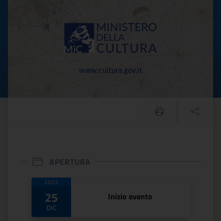
APERTURA
Date di apertura
2023
25
Inizio evento
DIC