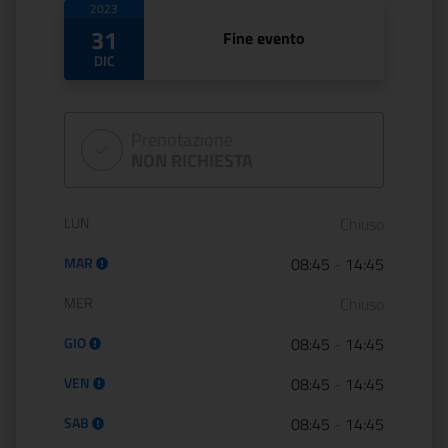
2023
31
Fine evento
DIC
Prenotazione
NON RICHIESTA
Orario di apertura:
LUN
Chiuso
MAR
08:45
-
14:45
MER
Chiuso
GIO
08:45
-
14:45
VEN
08:45
-
14:45
SAB
08:45
-
14:45