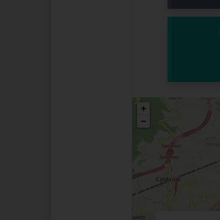
Posizio
+
−