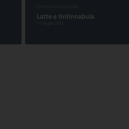
EVENTO SUCCESSIVO:
Latte e tintinnabula
17 Giugno 2022