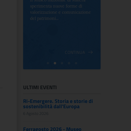
Il Museo nazionale di Matera
Per la prima 
sperimenta nuove forme di
Palazzo Alt
2 le
valorizzazione e comunicazione
mostra che c
e Antica
del patrimoni...
an...
ndici
INUA
CONTINUA
ULTIMI EVENTI
Ri-Emergere. Storia e storie di
sostenibilità dall'Europa
6 Agosto 2026
Ferragosto 2026 - Museo