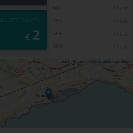
GIO
Chiuso
PREZZO DEL
BIGLIETTO RIDOTTO
VEN
Chiuso
2
SAB
Chiuso
€
DOM
Chiuso
ne
Leaflet
| Map data ©
OpenStreetMap
contributors