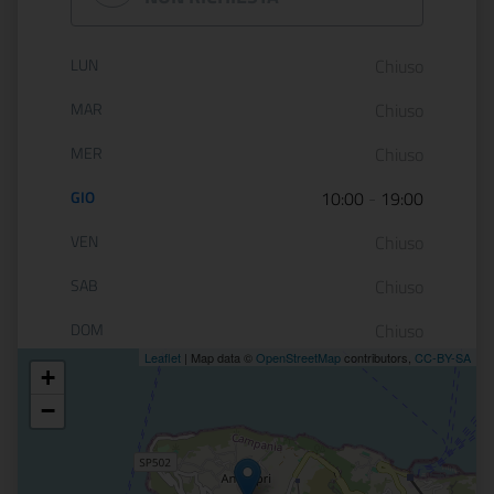
Orario di apertura:
LUN
Chiuso
MAR
Chiuso
MER
Chiuso
GIO
10:00
-
19:00
VEN
Chiuso
SAB
Chiuso
DOM
Chiuso
Leaflet
| Map data ©
OpenStreetMap
contributors,
CC-BY-SA
+
Posizione
−