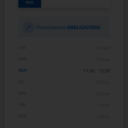
MAG
Prenotazione
OBBLIGATORIA
Orario di apertura:
LUN
Chiuso
MAR
Chiuso
MER
11:30
-
12:30
GIO
Chiuso
VEN
Chiuso
SAB
Chiuso
DOM
Chiuso