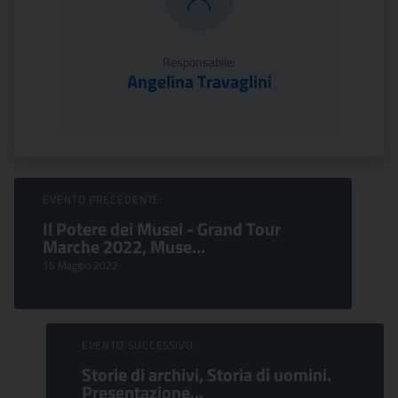
Responsabile:
Angelina Travaglini
Sfoglia Eventi
EVENTO PRECEDENTE:
Il Potere dei Musei - Grand Tour
Marche 2022, Muse...
16 Maggio 2022
EVENTO SUCCESSIVO:
Storie di archivi, Storia di uomini.
Presentazione...