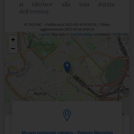
si riferisce alla sola durata
dell'evento)
© 2021 MiC - Pubblicato il 2022-05-16 15:50:29 / Ultimo
aggiornamento 2022-05-16 16:01:33
Leaflet
| Map data ©
OpenStreetMap
contributors,
CC-BY-SA
+
Posizione
−
Museo nazionale romano - Palazzo Massimo