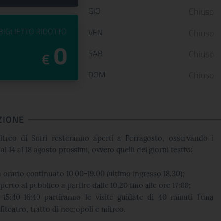
GIO
Chiuso
PREZZO DEL
BIGLIETTO RIDOTTO
VEN
Chiuso
0
SAB
Chiuso
€
DOM
Chiuso
ZIONE
itreo di Sutri resteranno aperti a Ferragosto, osservando i
al 14 al 18 agosto prossimi,
ovvero
quelli dei giorni festivi:
à orario continuato 10.00-19.00 (ultimo ingresso 18.30);
aperto al pubblico a partire dalle 10.20 fino alle ore 17:00;
0-15:40-16:40 partiranno le visite guidate di 40 minuti l'una
nfiteatro, tratto di necropoli e mitreo.