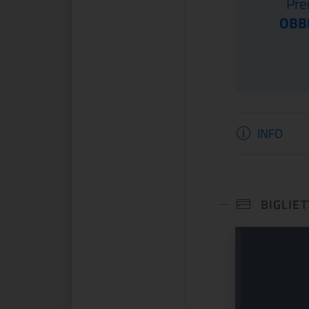
Pre
ma volta in Italia, a
dipinti, sculture, arazzi, incision...
ltemps si presenta una
OBB
e celebra lo spirito che
Informaz
CONTINUA
CONTINUA
INFO
BIGLIET