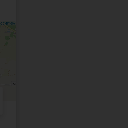
,
CC-BY-SA