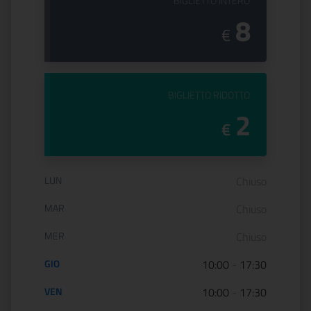
PREZZO DEL
BIGLIETTO INTERO
8
€
PREZZO DEL
BIGLIETTO RIDOTTO
2
€
Orario di apertura:
LUN
Chiuso
MAR
Chiuso
MER
Chiuso
GIO
10:00
-
17:30
VEN
10:00
-
17:30