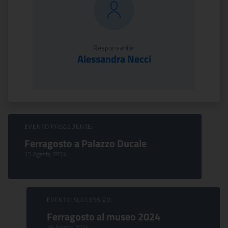
Responsabile:
Alessandra Necci
Sfoglia Eventi
EVENTO PRECEDENTE:
Ferragosto a Palazzo Ducale
15 Agosto 2024
EVENTO SUCCESSIVO:
Ferragosto al museo 2024
16 Agosto 2024