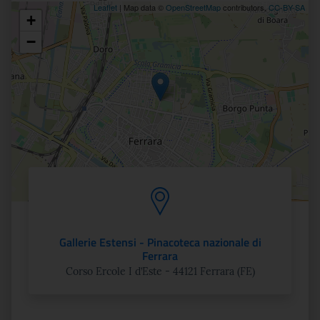
Leaflet
| Map data ©
OpenStreetMap
contributors,
CC-BY-SA
+
Posizione
−
Gallerie Estensi - Pinacoteca nazionale di
Ferrara
Corso Ercole I d’Este - 44121 Ferrara (FE)