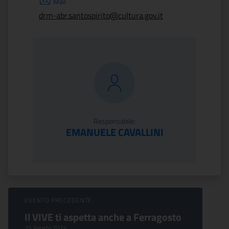
Mail
drm-abr.santospirito@cultura.gov.it
Responsabile:
EMANUELE CAVALLINI
Sfoglia Eventi
EVENTO PRECEDENTE:
Il VIVE ti aspetta anche a Ferragosto
15 Agosto 2024