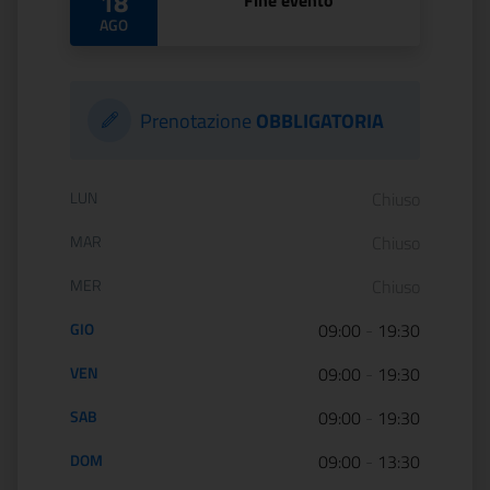
18
Fine evento
AGO
Prenotazione
OBBLIGATORIA
Orario di apertura:
LUN
Chiuso
MAR
Chiuso
MER
Chiuso
GIO
09:00
-
19:30
VEN
09:00
-
19:30
SAB
09:00
-
19:30
DOM
09:00
-
13:30