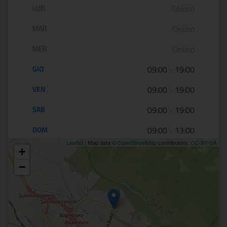
Orario di apertura:
LUN
Chiuso
MAR
Chiuso
MER
Chiuso
GIO
09:00
-
19:00
VEN
09:00
-
19:00
SAB
09:00
-
19:00
DOM
09:00
-
13:00
Leaflet
| Map data ©
OpenStreetMap
contributors,
CC-BY-SA
+
Posizione
−