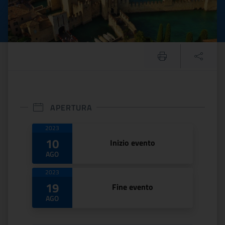
APERTURA
Date di apertura
2023
10
Inizio evento
AGO
2023
19
Fine evento
AGO