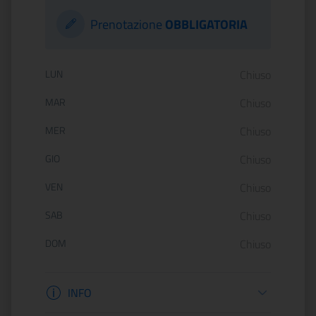
Prenotazione
OBBLIGATORIA
Orario di apertura:
LUN
Chiuso
MAR
Chiuso
MER
Chiuso
GIO
Chiuso
VEN
Chiuso
SAB
Chiuso
DOM
Chiuso
Informazioni apertura
INFO