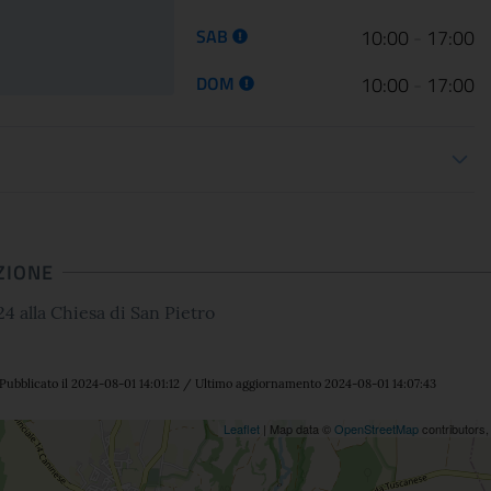
presentano ARTE LIBERATA
Gallerie Nazionali di Art
1937-1947. Capolavori salvati dalla
riaprono le porte delle u
SAB
10:00
-
17:00
guerra, una n...
sale d...
DOM
10:00
-
17:00
ioni apertura
CONTINUA
CONT
ZIONE
4 alla Chiesa di San Pietro
Pubblicato il 2024-08-01 14:01:12 / Ultimo aggiornamento 2024-08-01 14:07:43
ne
Leaflet
| Map data ©
OpenStreetMap
contributors