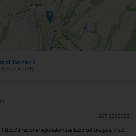
sa di San Pietro
1017 Tuscania (VT)
TI
347 8838069
https://direzioneregionalemuseilazio.cultura.gov.it/luoghi/chiesa-di-san-pietro/