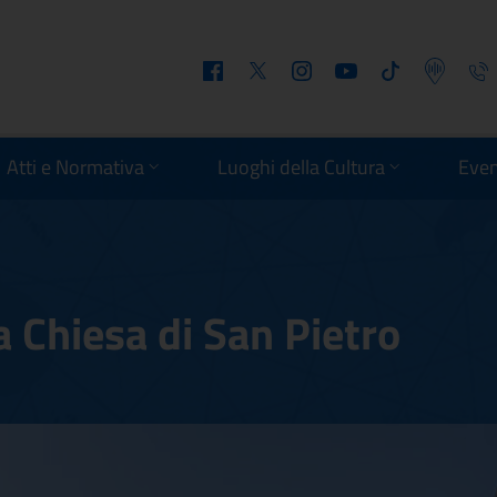
Facebook
Twitter
Instagram
Youtube
Tiktok
Podcast
Telefo
Atti e Normativa
Luoghi della Cultura
Even
 Chiesa di San Pietro
lla Chiesa di San Pietr