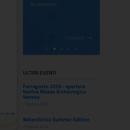
e Antica
del patrimoni...
an...
ndici
INUA
CONTINUA
ULTIMI EVENTI
Ferragosto 2026 - apertura
festiva Museo Archeologico
Venosa
7 Agosto 2026
,
CC-BY-SA
Notarchirico Summer Edition
7 Agosto 2026