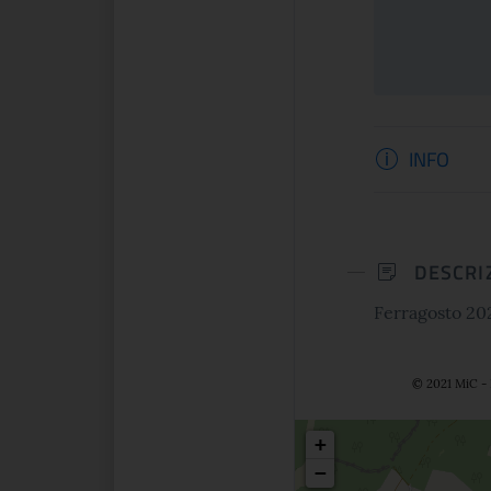
Informaz
CONTINUA
CONTINUA
INFO
DESCRI
Ferragosto 202
© 2021 MiC - 
Posizio
+
−