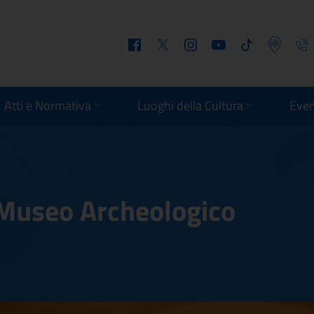
Facebook
Twitter
Instagram
Youtube
Tiktok
Podcast
Telefo
Atti e Normativa
Luoghi della Cultura
Even
 Museo Archeologico