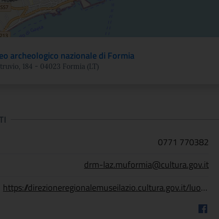
o archeologico nazionale di Formia
itruvio, 184 - 04023 Formia (LT)
TI
0771 770382
drm-laz.muformia@cultura.gov.it
https://direzioneregionalemuseilazio.cultura.gov.it/luoghi/museo-archeologico-nazionale-di-formia/
Faceb