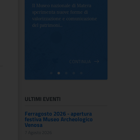
Il Museo nazionale di Matera
Per la prima 
sperimenta nuove forme di
Palazzo Alt
2 le
valorizzazione e comunicazione
mostra che c
e Antica
del patrimoni...
an...
ndici
INUA
CONTINUA
ULTIMI EVENTI
Ferragosto 2026 - apertura
festiva Museo Archeologico
Venosa
7 Agosto 2026