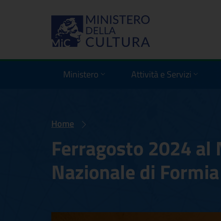
Ministero
Attività e Servizi
Home
Ferragosto 2024 al
Nazionale di Formia