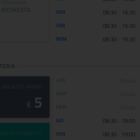
notazione
12 January 2023
05 May 2022
RICHIESTA
VEN
08:30
-
19:30
Le Scuderie del Quirinale
Da venerdì 29 aprile 202
presentano ARTE LIBERATA
Gallerie Nazionali di Art
SAB
08:30
-
19:30
1937-1947. Capolavori salvati dalla
riaprono le porte delle u
guerra, una n...
sale d...
DOM
08:30
-
19:30
CONTINUA
CONT
TERIA
Orario di apertura:
LUN
Chiuso
PREZZO DEL
BIGLIETTO INTERO
MAR
Chiuso
5
€
MER
Chiuso
GIO
08:30
-
19:00
PREZZO DEL
BIGLIETTO RIDOTTO
VEN
08:30
-
19:00