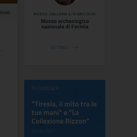
ividi
MUSEO, GALLERIA E/O RACCOLTA
Museo archeologico
nazionale di Formia
DETTAGLI
IN EVIDENZA
ilippo
"Tiresia, il mito tra le
Virgini
tue mani" e "La
Blooms
Collezione Rizzon"
Inventi
.
28 July 2022
17 October 2