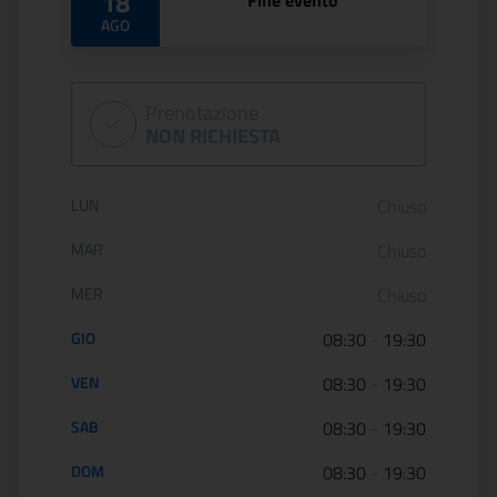
18
Fine evento
AGO
Prenotazione
NON RICHIESTA
Orario di apertura:
LUN
Chiuso
MAR
Chiuso
MER
Chiuso
GIO
08:30
-
19:30
VEN
08:30
-
19:30
SAB
08:30
-
19:30
DOM
08:30
-
19:30