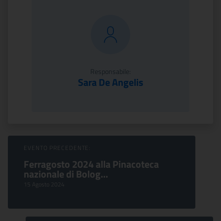
Responsabile:
Sara De Angelis
Sfoglia Eventi
EVENTO PRECEDENTE:
Ferragosto 2024 alla Pinacoteca
nazionale di Bolog...
15 Agosto 2024