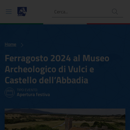
Ricerca
Home
Ferragosto 2024 al Museo
Archeologico di Vulci e
Castello dell’Abbadia
TIPO EVENTO:
Apertura festiva
Ferragosto 2024 al Museo A