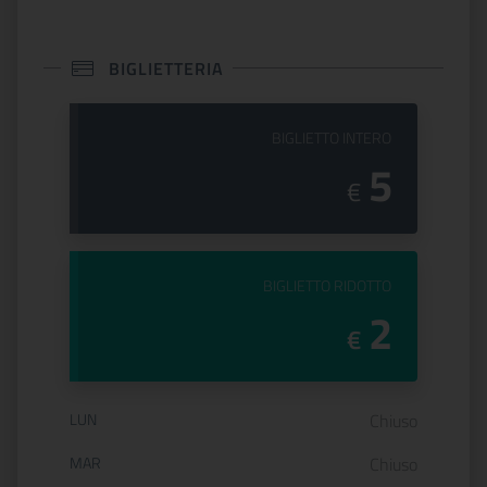
BIGLIETTERIA
PREZZO DEL
BIGLIETTO INTERO
5
€
PREZZO DEL
BIGLIETTO RIDOTTO
2
€
Orario di apertura:
LUN
Chiuso
MAR
Chiuso