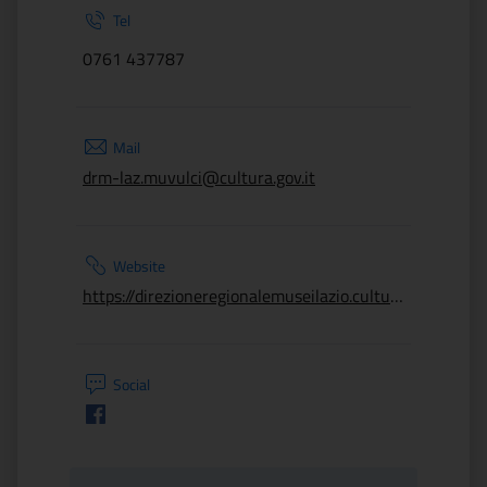
Tel
0761 437787
Mail
drm-laz.muvulci@cultura.gov.it
Website
https://direzioneregionalemuseilazio.cultura.gov.it/luoghi/museo-archeologico-di-vulci/
Social
Facebook