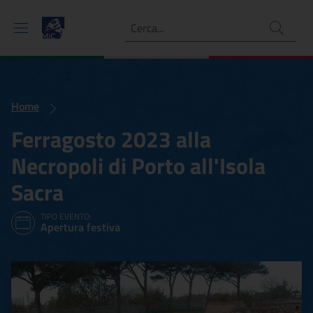
Ricerca
Home
Ferragosto 2023 alla
Necropoli di Porto all'Isola
Sacra
TIPO EVENTO:
Apertura festiva
Ferragosto 2023 alla Necrop