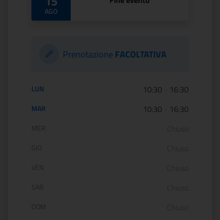
15
Fine evento
AGO
Prenotazione
FACOLTATIVA
Orario di apertura:
LUN
10:30
-
16:30
MAR
10:30
-
16:30
MER
Chiuso
GIO
Chiuso
VEN
Chiuso
SAB
Chiuso
DOM
Chiuso