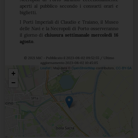
aperti al pubblico secondo i consueti orari e
biglietti.
I Porti Imperiali di Claudio e Traiano, il Museo
delle Navi e la Necropoli di Porto osserveranno
il giorno di
chiusura settimanale mercoledì 16
agosto
.
© 2021 MiC - Pubblicato il 2023-08-02 09:52:55 / Ultimo
aggiornamento 2023-08-02 10:45:05
Leaflet
| Map data ©
OpenStreetMap
contributors,
CC-BY-SA
+
Posizione
−