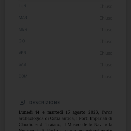
Orario di apertura:
LUN
Chiuso
MAR
Chiuso
MER
Chiuso
GIO
Chiuso
VEN
Chiuso
SAB
Chiuso
DOM
Chiuso
DESCRIZIONE
Lunedì 14 e martedì 15 agosto 2023
, l'Area
archeologica di Ostia antica, i Porti Imperiali di
Claudio e di Traiano, il Museo delle Navi e la
Necropoli di Porto saranno eccezionalmente