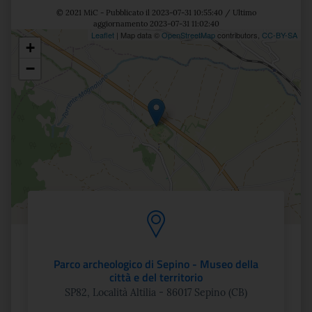
© 2021 MiC - Pubblicato il 2023-07-31 10:55:40 / Ultimo
aggiornamento 2023-07-31 11:02:40
Leaflet
| Map data ©
OpenStreetMap
contributors,
CC-BY-SA
+
Posizione
−
Parco archeologico di Sepino - Museo della
città e del territorio
SP82, Località Altilia - 86017 Sepino (CB)