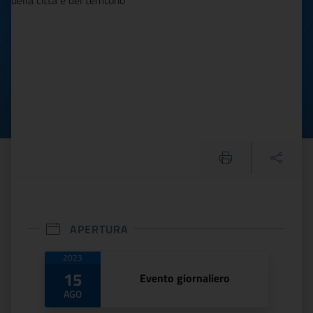
APERTURA
Date di apertura
2023
15
Evento giornaliero
AGO