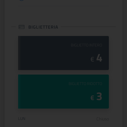
BIGLIETTERIA
PREZZO DEL
BIGLIETTO INTERO
4
€
PREZZO DEL
BIGLIETTO RIDOTTO
3
€
Orario di apertura:
LUN
Chiuso