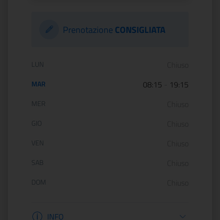
Prenotazione
CONSIGLIATA
Orario di apertura:
LUN
Chiuso
MAR
08:15
-
19:15
MER
Chiuso
GIO
Chiuso
VEN
Chiuso
SAB
Chiuso
DOM
Chiuso
Informazioni apertura
INFO