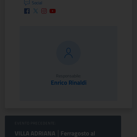
Social
Facebook
Twitter
Instagram
Youtube
Responsabile:
Enrico Rinaldi
Sfoglia Eventi
EVENTO PRECEDENTE:
VILLA ADRIANA │Ferragosto al