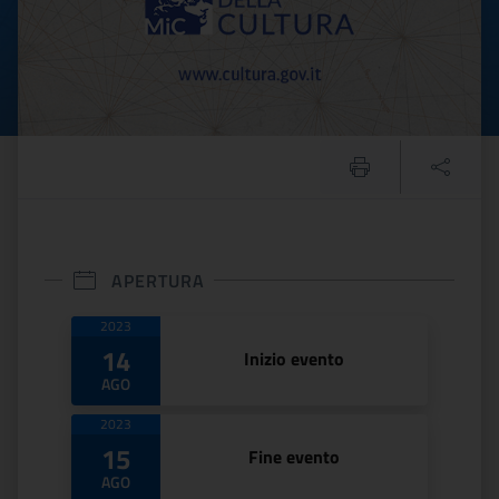
APERTURA
Date di apertura
2023
14
Inizio evento
AGO
2023
15
Fine evento
AGO