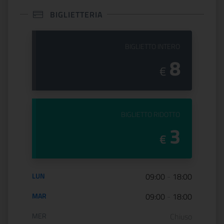
BIGLIETTERIA
PREZZO DEL
BIGLIETTO INTERO
8
€
PREZZO DEL
BIGLIETTO RIDOTTO
3
€
Orario di apertura:
LUN
09:00
-
18:00
MAR
09:00
-
18:00
MER
Chiuso