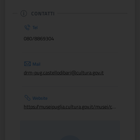
CONTATTI
Tel
080/8869304
Mail
drm-pug.castellodibari@cultura.gov.it
Website
https://museipuglia.cultura.gov.it/musei/castello-svevo-di-bari/