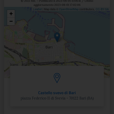
© 2021 MiC - Pubblicato il 2023-08-01 11:08:41 / Ultimo
aggiornamento 2023-08-01 17:02:06
Leaflet
| Map data ©
OpenStreetMap
contributors,
CC-BY-SA
+
Posizione
−
Castello svevo di Bari
piazza Federico II di Svevia - 70122 Bari (BA)