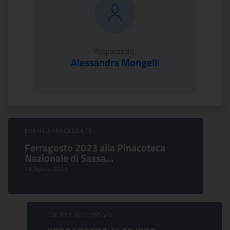
Responsabile:
Alessandra Mongelli
Sfoglia Eventi
EVENTO PRECEDENTE:
Ferragosto 2023 alla Pinacoteca
Nazionale di Sassa...
14 Agosto 2023
EVENTO SUCCESSIVO: